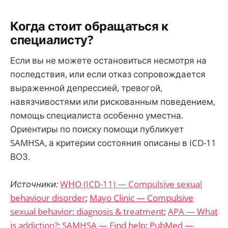
Когда стоит обращаться к
специалисту?
Если вы не можете остановиться несмотря на
последствия, или если отказ сопровождается
выраженной депрессией, тревогой,
навязчивостями или рискованным поведением,
помощь специалиста особенно уместна.
Ориентиры по поиску помощи публикует
SAMHSA, а критерии состояния описаны в ICD-11
ВОЗ.
Источники:
WHO (ICD-11) — Compulsive sexual
behaviour disorder
;
Mayo Clinic — Compulsive
sexual behavior: diagnosis & treatment
;
APA — What
is addiction?
;
SAMHSA — Find help
;
PubMed —