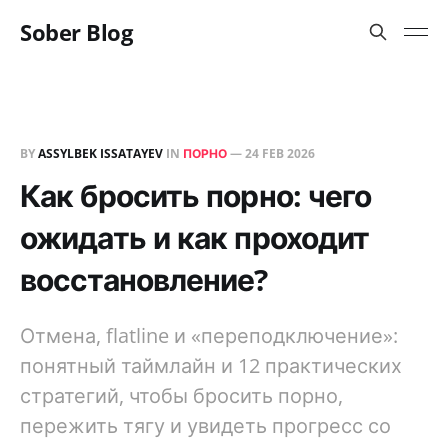
Sober Blog
BY
ASSYLBEK ISSATAYEV
IN
ПОРНО
—
24 FEB 2026
Как бросить порно: чего
ожидать и как проходит
восстановление?
Отмена, flatline и «переподключение»:
понятный таймлайн и 12 практических
стратегий, чтобы бросить порно,
пережить тягу и увидеть прогресс со