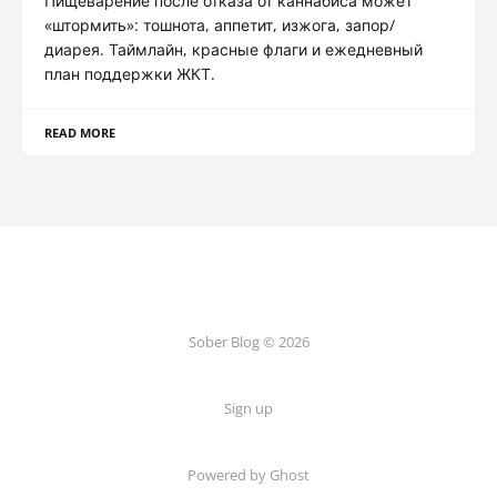
Пищеварение после отказа от каннабиса может
«штормить»: тошнота, аппетит, изжога, запор/
диарея. Таймлайн, красные флаги и ежедневный
план поддержки ЖКТ.
READ MORE
Sober Blog © 2026
Sign up
Powered by Ghost