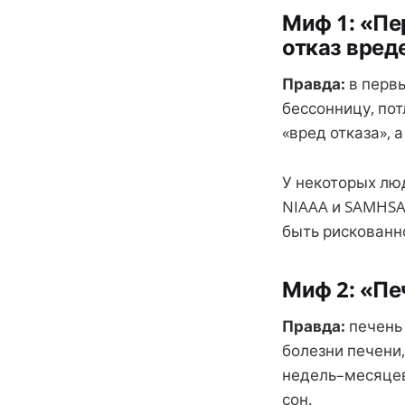
Миф 1: «Пе
отказ вред
Правда:
в перв
бессонницу, пот
«вред отказа»,
У некоторых лю
NIAAA и SAMHSA
быть рискованно
Миф 2: «Пе
Правда:
печень 
болезни печени
недель–месяцев
сон.