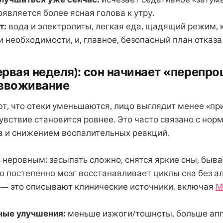
является более ясная голова к утру.
т:
вода и электролиты, легкая еда, щадящий режим, 
 необходимости, и, главное, безопасный план отказа
первая неделя): сон начинает «перепр
езвоживание
т, что отеки уменьшаются, лицо выглядит менее «пр
увствие становится ровнее. Это часто связано с нор
а и снижением воспалительных реакций.
 неровным: засыпать сложно, снятся яркие сны, быв
о постепенно мозг восстанавливает циклы сна без а
— это описывают клинические источники, включая
M
ные улучшения:
меньше изжоги/тошноты, больше апп