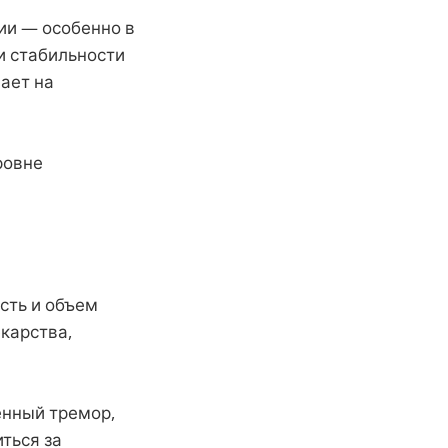
ии — особенно в
и стабильности
чает на
ровне
сть и объем
екарства,
енный тремор,
ться за