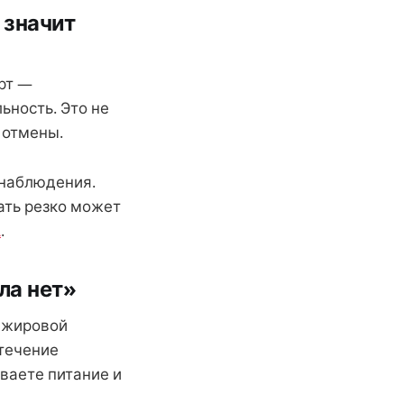
 значит
рт —
ьность. Это не
 отмены.
 наблюдения.
ать резко может
A
.
ла нет»
и жировой
 течение
ваете питание и