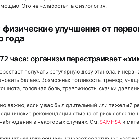
ощью. Это не «слабость», а физиология.
 физические улучшения от перво
о года
72 часа: организм перестраивает «х
перестает получать регулярную дозу этанола, и нерв
ановить баланс. Возможны: потливость, тремор, уча
ошнота, головная боль, тревожность, скачки давлени
нно важно, если у вас был длительный или тяжелый 
медицинские рекомендации отмечают риск осложнен
наблюдения в некоторых случаях. См.
SAMHSA
и мат
лучшаться уже сейчас:
исчезает седативное «затума