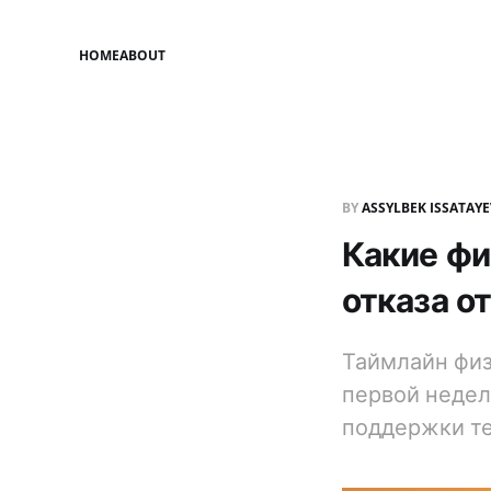
HOME
ABOUT
BY
ASSYLBEK ISSATAY
Какие фи
отказа от
Таймлайн физ
первой недел
поддержки те