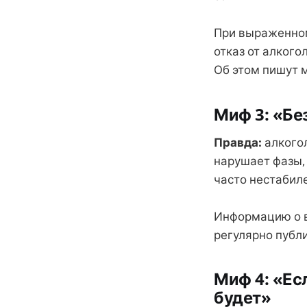
При выраженном
отказ от алкого
Об этом пишут 
Миф 3: «Бе
Правда:
алкогол
нарушает фазы, 
часто нестабиле
Информацию о в
регулярно публ
Миф 4: «Ес
будет»