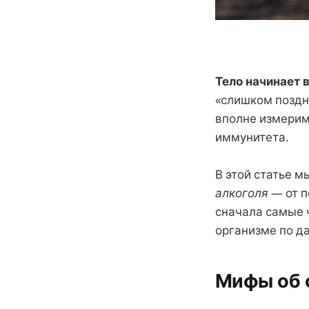
Тело начинает 
«слишком поздно
вполне измерим
иммунитета.
В этой статье 
алкоголя
— от п
сначала самые 
организме по д
Мифы об о