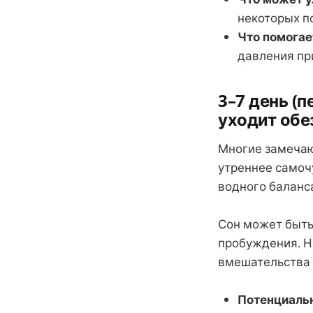
некоторых по
Что помогае
давления при
3–7 день (
уходит об
Многие замечаю
утреннее самоч
водного баланс
Сон может быть
пробуждения. Н
вмешательства 
Потенциаль