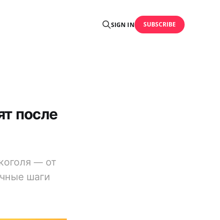
SUBSCRIBE
SIGN IN
ят после
коголя — от
ичные шаги