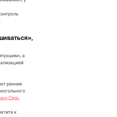
контроль
.
ошиваться»,
ипухшим», а
мализацией
ают ранние
лкогольного
ayo Clinic
.
етита к