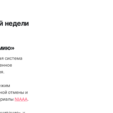
й недели
имию»
ная система
щенное
я.
режим
ной отмены и
ериалы
NIAAA
.
нивание», у