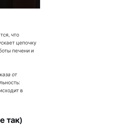
ся, что
ускает цепочку
боты печени и
каза от
льность:
исходит в
е так)