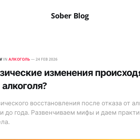
Sober Blog
EV
IN
АЛКОГОЛЬ
—
24 FEB 2026
зические изменения происход
 алкоголя?
ического восстановления после отказа от ал
и до года. Развенчиваем мифы и даем практ
ла.