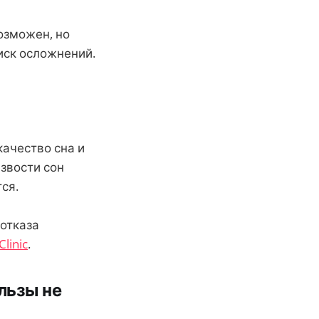
озможен, но
иск осложнений.
качество сна и
езвости сон
ся.
 отказа
linic
.
льзы не