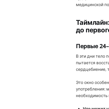
медицинской пом
Таймлайн:
до первог
Первые 24–
В эти дни тело 
пытается восст
сердцебиение, т
Это окно особе
употребления: 
необходимость 
Что может у