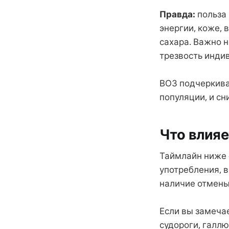
Правда:
польза 
энергии, коже, 
сахара. Важно н
трезвость инди
ВОЗ подчеркивае
популяции, и с
Что влияе
Таймлайн ниже —
употребления, в
наличие отмены
Если вы замеча
судороги, галлю