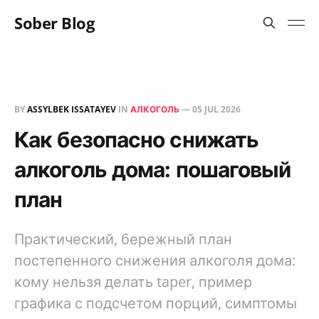
Sober Blog
BY
ASSYLBEK ISSATAYEV
IN
АЛКОГОЛЬ
—
05 JUL 2026
Как безопасно снижать
алкоголь дома: пошаговый
план
Практический, бережный план
постепенного снижения алкоголя дома:
кому нельзя делать taper, пример
графика с подсчетом порций, симптомы