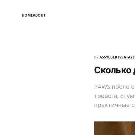
HOME
ABOUT
BY
ASSYLBEK ISSATAY
Сколько 
PAWS после о
тревога, «тум
практичные с