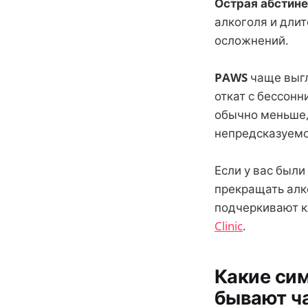
Острая абстин
алкоголя и длит
осложнений.
PAWS
чаще выгл
откат с бессонн
обычно меньше,
непредсказуемо
Если у вас был
прекращать алк
подчеркивают к
Clinic
.
Какие сим
бывают ч