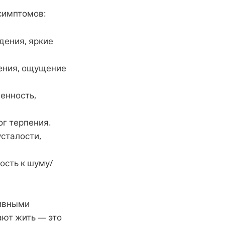
симптомов:
дения, яркие
ения, ощущение
енность,
ог терпения.
сталости,
ость к шуму/
сивными
ают жить — это