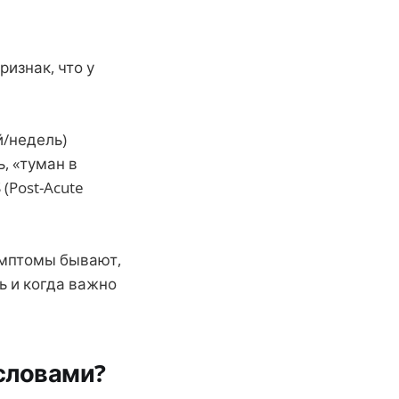
ризнак, что у
й/недель)
, «туман в
(Post-Acute
имптомы бывают,
ь и когда важно
словами?