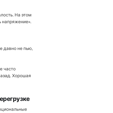
алость. На этом
ь напряжение».
е давно не пью,
е часто
назад. Хорошая
перегрузке
моциональные