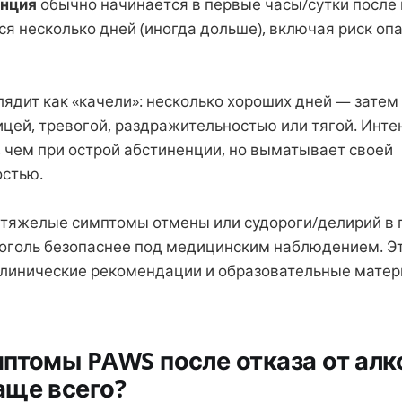
енция
обычно начинается в первые часы/сутки после
ся несколько дней (иногда дольше), включая риск оп
ядит как «качели»: несколько хороших дней — затем
ицей, тревогой, раздражительностью или тягой. Инт
 чем при острой абстиненции, но выматывает своей
стью.
и тяжелые симптомы отмены или судороги/делирий в
оголь безопаснее под медицинским наблюдением. Э
линические рекомендации и образовательные мате
птомы PAWS после отказа от алк
аще всего?