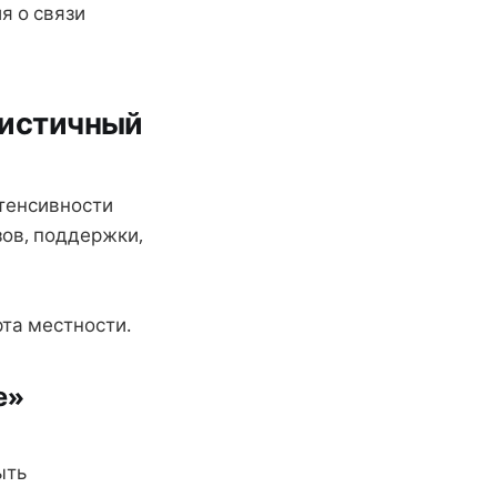
я о связи
листичный
нтенсивности
зов, поддержки,
рта местности.
е»
ыть