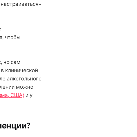
енастраиваться»
и
я, чтобы
, но сам
 в клинической
ле алкогольного
влении можно
зма, США)
и у
ненции?