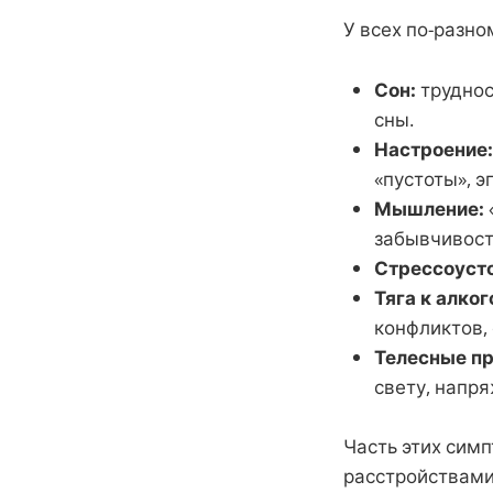
У всех по-разн
Сон:
труднос
сны.
Настроение:
«пустоты», 
Мышление:
забывчивост
Стрессоусто
Тяга к алког
конфликтов,
Телесные пр
свету, напр
Часть этих сим
расстройствами