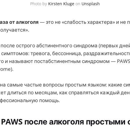
Photo by
Kirsten Kluge
on
Unsplash
аза от алкоголя
— это не «слабость характера» и не п
получается».
 после острого абстинентного синдрома (первых дне
 симптомов: тревога, бессонница, раздражительность
Это и называют постабстинентным синдромом — PAWS 
rome).
на самые частые вопросы простым языком: какие с
ет длиться по месяцам, как справляться каждый ден
офессиональную помощь.
 PAWS после алкоголя простыми 