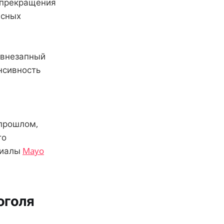
 прекращения
асных
 внезапный
енсивность
 прошлом,
то
риалы
Mayo
оголя