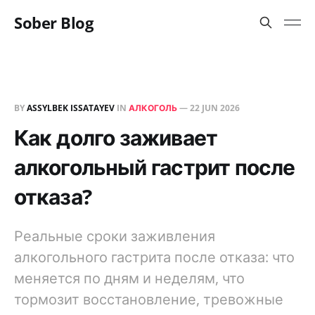
Sober Blog
BY
ASSYLBEK ISSATAYEV
IN
АЛКОГОЛЬ
—
22 JUN 2026
Как долго заживает
алкогольный гастрит после
отказа?
Реальные сроки заживления
алкогольного гастрита после отказа: что
меняется по дням и неделям, что
тормозит восстановление, тревожные