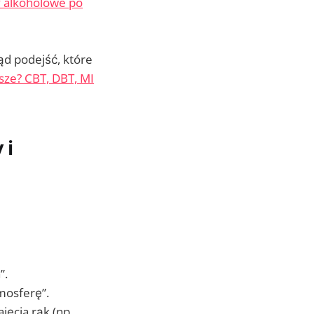
y alkoholowe po
ąd podejść, które
jsze? CBT, DBT, MI
 i
”.
mosferę”.
jęcia rąk (np.