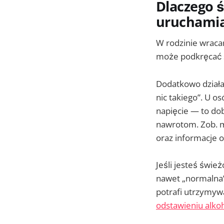
Dlaczego ś
uruchamiaj
W rodzinie wracam
może podkręcać st
Dodatkowo działa 
nic takiego”. U 
napięcie — to dob
nawrotom. Zob. m
oraz informacje 
Jeśli jesteś świ
nawet „normalna” 
potrafi utrzymywa
odstawieniu alko