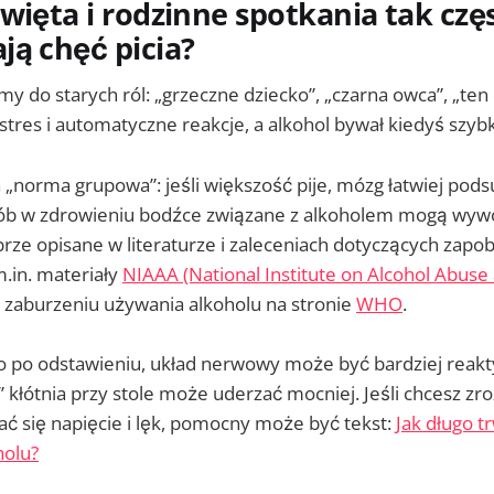
więta i rodzinne spotkania tak czę
ą chęć picia?
y do starych ról: „grzeczne dziecko”, „czarna owca”, „ten
res i automatyczne reakcje, a alkohol bywał kiedyś szybk
„norma grupowa”: jeśli większość pije, mózg łatwiej pods
osób w zdrowieniu bodźce związane z alkoholem mogą wywo
rze opisane w literaturze i zaleceniach dotyczących zapo
.in. materiały
NIAAA (National Institute on Alcohol Abuse
o zaburzeniu używania alkoholu na stronie
WHO
.
eżo po odstawieniu, układ nerwowy może być bardziej rea
kłótnia przy stole może uderzać mocniej. Jeśli chcesz zro
ć się napięcie i lęk, pomocny może być tekst:
Jak długo t
holu?