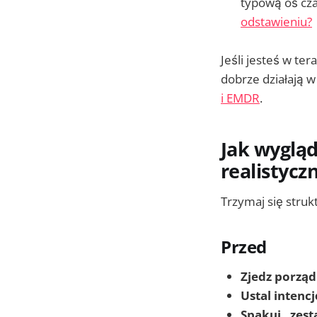
typową oś czas
odstawieniu?
Jeśli jesteś w te
dobrze działają w
i EMDR
.
Jak wygląd
realistycz
Trzymaj się struk
Przed
Zjedz porząd
Ustal intencj
Spakuj „zes