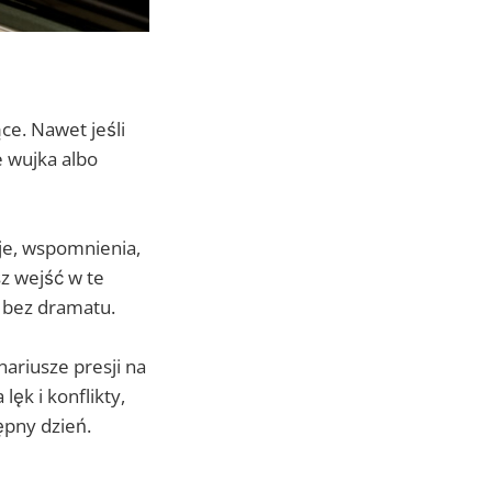
ce. Nawet jeśli
e wujka albo
cje, wspomnienia,
z wejść w te
i bez dramatu.
ariusze presji na
lęk i konflikty,
ępny dzień.