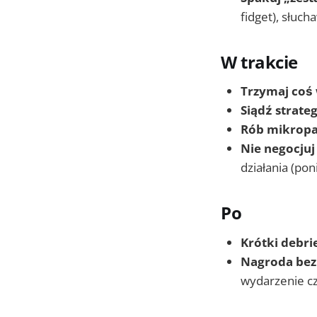
fidget), słuc
W trakcie
Trzymaj coś 
Siądź strateg
Rób mikrop
Nie negocjuj
działania (poni
Po
Krótki debri
Nagroda bez
wydarzenie c