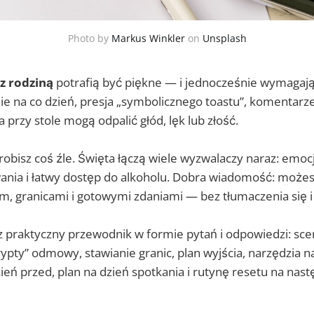
Photo by
Markus Winkler
on
Unsplash
z rodziną
potrafią być piękne — i jednocześnie wymagają
lnie na co dzień, presja „symbolicznego toastu”, komentarz
 przy stole mogą odpalić głód, lęk lub złość.
 robisz coś źle. Święta łączą wiele wyzwalaczy naraz: emo
wania i łatwy dostęp do alkoholu. Dobra wiadomość: możes
em, granicami i gotowymi zdaniami — bez tłumaczenia się 
z praktyczny przewodnik w formie pytań i odpowiedzi: scen
ypty” odmowy, stawianie granic, plan wyjścia, narzędzia na 
zień przed, plan na dzień spotkania i rutynę resetu na nast