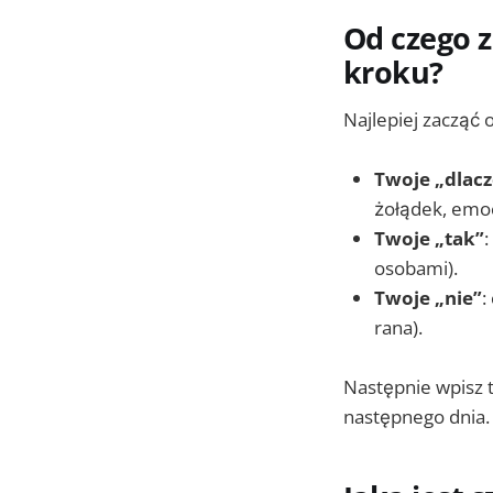
Od czego 
kroku?
Najlepiej zacząć o
Twoje „dlac
żołądek, emoc
Twoje „tak”
:
osobami).
Twoje „nie”
:
rana).
Następnie wpisz 
następnego dnia.