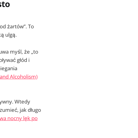
sto
 od żartów”. To
ą ulgą.
uwa myśl, że „to
ływać głód i
biegania
 and Alcoholism)
ktywny. Wtedy
zumieć, jak długo
rwa nocny lęk po