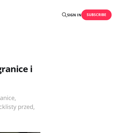
SUBSCRIBE
SIGN IN
ranice i
anice,
cklisty przed,