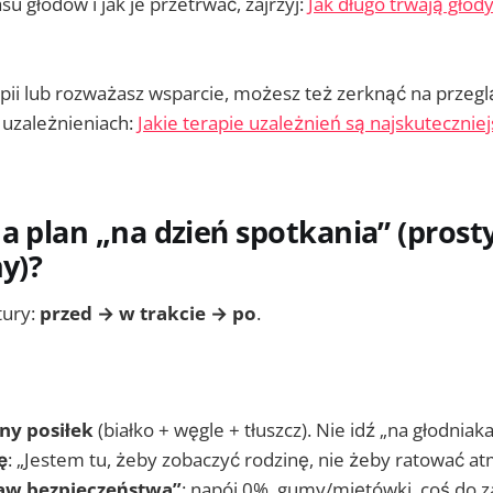
u głodów i jak je przetrwać, zajrzyj:
Jak długo trwają głod
rapii lub rozważasz wsparcie, możesz też zerknąć na przegl
 uzależnieniach:
Jakie terapie uzależnień są najskutecznie
a plan „na dzień spotkania” (prosty
ny)?
tury:
przed → w trakcie → po
.
ny posiłek
(białko + węgle + tłuszcz). Nie idź „na głodniaka
ę
: „Jestem tu, żeby zobaczyć rodzinę, nie żeby ratować at
taw bezpieczeństwa”
: napój 0%, gumy/miętówki, coś do za