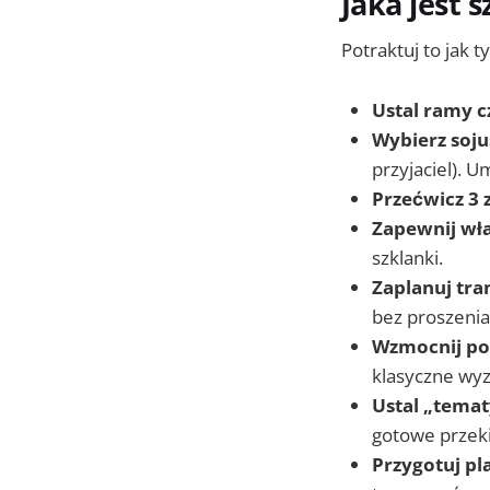
Jaka jest 
Potraktuj to jak 
Ustal ramy 
Wybierz soju
przyjaciel). 
Przećwicz 3
Zapewnij wł
szklanki.
Zaplanuj tra
bez proszenia
Wzmocnij p
klasyczne wyz
Ustal „temat
gotowe przek
Przygotuj pl