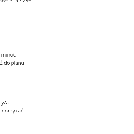
0 minut.
dź do planu
y/a”.
ubi domykać