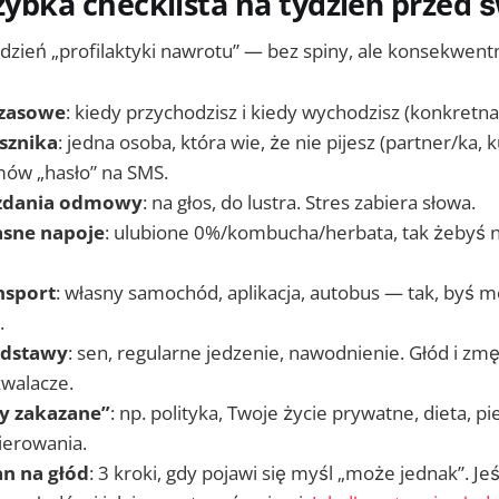
szybka checklista na tydzień przed 
tydzień „profilaktyki nawrotu” — bez spiny, ale konsekwentn
czasowe
: kiedy przychodzisz i kiedy wychodzisz (konkretna
sznika
: jedna osoba, która wie, że nie pijesz (partner/ka, 
Umów „hasło” na SMS.
 zdania odmowy
: na głos, do lustra. Stres zabiera słowa.
asne napoje
: ulubione 0%/kombucha/herbata, tak żebyś ni
nsport
: własny samochód, aplikacja, autobus — tak, byś 
.
odstawy
: sen, regularne jedzenie, nawodnienie. Głód i zm
walacze.
y zakazane”
: np. polityka, Twoje życie prywatne, dieta, p
ierowania.
an na głód
: 3 kroki, gdy pojawi się myśl „może jednak”. Je