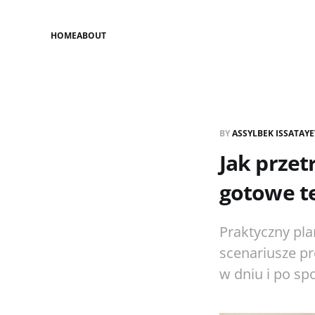
HOME
ABOUT
BY
ASSYLBEK ISSATAY
Jak przet
gotowe t
Praktyczny pla
scenariusze pre
w dniu i po sp