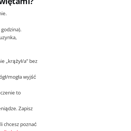
świętami?
ie.
 godzina).
kuzynka,
e „krążył/a” bez
mógł/mogła wyjść
ęczenie to
ieniądze. Zapisz
śli chcesz poznać