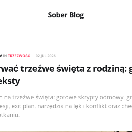
Sober Blog
EV
IN
TRZEŹWOŚĆ
—
02 JUL 2026
rwać trzeźwe święta z rodziną: g
eksty
n na trzeźwe święta: gotowe skrypty odmowy, gr
sji, exit plan, narzędzia na lęk i konflikt oraz che
otkaniu.