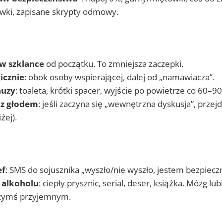
hawki, zapisane skrypty odmowy.
w szklance
od początku. To zmniejsza zaczepki.
icznie
: obok osoby wspierającej, dalej od „namawiacza”.
auzy
: toaleta, krótki spacer, wyjście po powietrze co 60–9
 z głodem
: jeśli zaczyna się „wewnętrzna dyskusja”, przej
żej).
ef
: SMS do sojusznika „wyszło/nie wyszło, jestem bezpieczn
 alkoholu
: ciepły prysznic, serial, deser, książka. Mózg l
zymś przyjemnym.