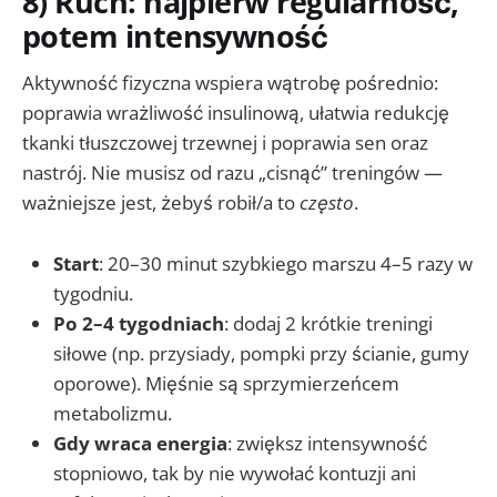
8) Ruch: najpierw regularność,
potem intensywność
Aktywność fizyczna wspiera wątrobę pośrednio:
poprawia wrażliwość insulinową, ułatwia redukcję
tkanki tłuszczowej trzewnej i poprawia sen oraz
nastrój. Nie musisz od razu „cisnąć” treningów —
ważniejsze jest, żebyś robił/a to
często
.
Start
: 20–30 minut szybkiego marszu 4–5 razy w
tygodniu.
Po 2–4 tygodniach
: dodaj 2 krótkie treningi
siłowe (np. przysiady, pompki przy ścianie, gumy
oporowe). Mięśnie są sprzymierzeńcem
metabolizmu.
Gdy wraca energia
: zwiększ intensywność
stopniowo, tak by nie wywołać kontuzji ani