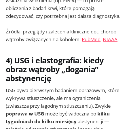
wskaźniki włóknienia (np. FIB-4) — to proste
obliczenia z badań krwi, które pomagają
zdecydować, czy potrzebna jest dalsza diagnostyka.
Źródła: przeglądy i zalecenia kliniczne dot. chorób
wątroby związanych z alkoholem:
PubMed
,
NIAAA
.
4) USG i elastografia: kiedy
obraz wątroby „dogania”
abstynencję
USG bywa pierwszym badaniem obrazowym, które
wykrywa stłuszczenie, ale ma ograniczenia
(zwłaszcza przy łagodnym stłuszczeniu). Zwykle
poprawa w USG
może być widoczna po
kilku
tygodniach do kilku miesięcy
abstynencji —