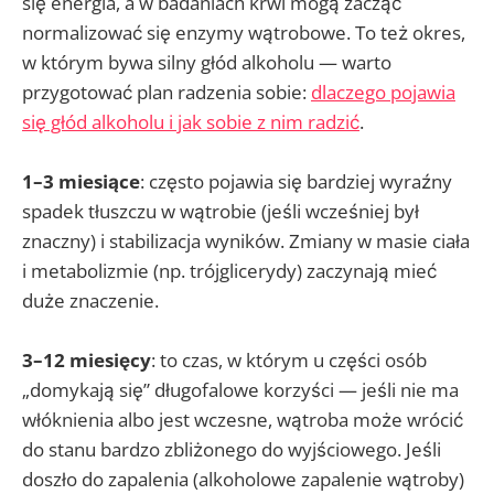
się energia, a w badaniach krwi mogą zacząć
normalizować się enzymy wątrobowe. To też okres,
w którym bywa silny głód alkoholu — warto
przygotować plan radzenia sobie:
dlaczego pojawia
się głód alkoholu i jak sobie z nim radzić
.
1–3 miesiące
: często pojawia się bardziej wyraźny
spadek tłuszczu w wątrobie (jeśli wcześniej był
znaczny) i stabilizacja wyników. Zmiany w masie ciała
i metabolizmie (np. trójglicerydy) zaczynają mieć
duże znaczenie.
3–12 miesięcy
: to czas, w którym u części osób
„domykają się” długofalowe korzyści — jeśli nie ma
włóknienia albo jest wczesne, wątroba może wrócić
do stanu bardzo zbliżonego do wyjściowego. Jeśli
doszło do zapalenia (alkoholowe zapalenie wątroby)