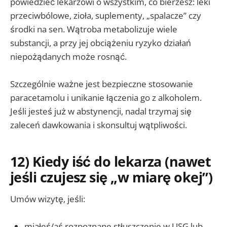
powiedzieć lekarzowi o wszystkim, co bierzesz: leki
przeciwbólowe, zioła, suplementy, „spalacze” czy
środki na sen. Wątroba metabolizuje wiele
substancji, a przy jej obciążeniu ryzyko działań
niepożądanych może rosnąć.
Szczególnie ważne jest bezpieczne stosowanie
paracetamolu i unikanie łączenia go z alkoholem.
Jeśli jesteś już w abstynencji, nadal trzymaj się
zaleceń dawkowania i skonsultuj wątpliwości.
12) Kiedy iść do lekarza (nawet
jeśli czujesz się „w miarę okej”)
Umów wizytę, jeśli:
miałeś/aś rozpoznane stłuszczenie w USG lub