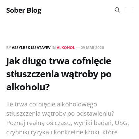
Sober Blog
BY
ASSYLBEK ISSATAYEV
IN
ALKOHOL
—
09 MAR 2026
Jak długo trwa cofnięcie
stłuszczenia wątroby po
alkoholu?
Ile trwa cofnięcie alkoholowego
stłuszczenia wątroby po odstawieniu?
Poznaj realną oś czasu, wyniki badań, USG,
czynniki ryzyka i konkretne kroki, które