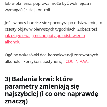
lub włóknienia, poprawa może być wolniejsza i
wymagać ścisłej kontroli.
Jeśli w nocy budzisz się spocony/a po odstawieniu, to
częsty objaw w pierwszych tygodniach. Zobacz też:
jak długo trwają nocne poty po odstawieniu
alkoholu
.
Ogólne wskazówki dot. konsekwencji zdrowotnych
alkoholu i korzyści z abstynencji:
CDC
,
NIAAA
.
3) Badania krwi: które
parametry zmieniają się
najszybciej (i co one naprawdę
znaczą)