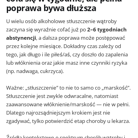
poprawa bywa dłuższa
U wielu osób alkoholowe stłuszczenie wątroby
zaczyna się wyraźnie cofać już po
2–6 tygodniach
abstynencji
, a dalsza poprawa może postępować
przez kolejne miesiące. Dokładny czas zależy od
tego, jak długo i ile piłeś/aś, czy doszło do zapalenia
lub włóknienia oraz jakie masz inne czynniki ryzyka
(np. nadwaga, cukrzyca).
Ważne: „stłuszczenie” to nie to samo co „marskość”.
Stłuszczenie jest zwykle odwracalne, natomiast
zaawansowane włóknienie/marskość — nie w pełni.
Dlatego najrozsądniejszym krokiem jest nie
zgadywać, tylko potwierdzić etap choroby u lekarza.
Źródła kontekstowe o spektrum chorób wątroby i