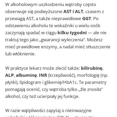
W alkoholowym uszkodzeniu wątroby często
obserwuje się podwyższone
AST i ALT
, czasem z
przewagą AST, a także nieprawidłowe
GGT
. Po
odstawieniu alkoholu te wskaźniki u wielu osób
zaczynają spadać w ciągu
kilku tygodni
— ale nie
traktuj tego jako „gwarancji wyleczenia”. Możesz
mieć prawidłowe enzymy, a nadal mieć stłuszczenie
lub włóknienie.
W praktyce lekarz może zlecić także:
bilirubinę
,
ALP
,
albuminę
,
INR
(krzepliwość), morfologię (np.
płytki), lipidogram i glikemię/HbA1c. Te parametry
pomagają ocenić, czy wątroba tylko „źle znosiła”
alkohol, czy też ucierpiały jej funkcje.
W razie wątpliwości zapytaj o nieinwazyjne