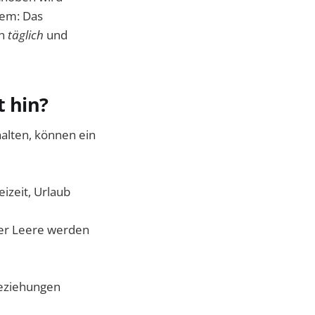
lem: Das
rn
täglich
und
 hin?
halten, können ein
izeit, Urlaub
der Leere werden
Beziehungen