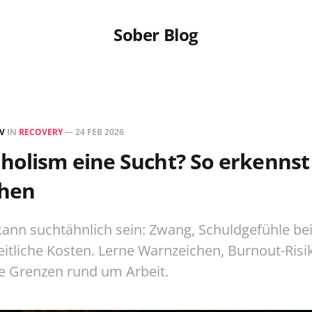
Sober Blog
EV
IN
RECOVERY
—
24 FEB 2026
holism eine Sucht? So erkennst
hen
ann suchtähnlich sein: Zwang, Schuldgefühle be
itliche Kosten. Lerne Warnzeichen, Burnout-Risi
he Grenzen rund um Arbeit.