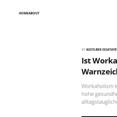
HOME
ABOUT
BY
ASSYLBEK ISSATAY
Ist Worka
Warnzeic
Workaholism k
hohe gesundhe
alltagstauglic