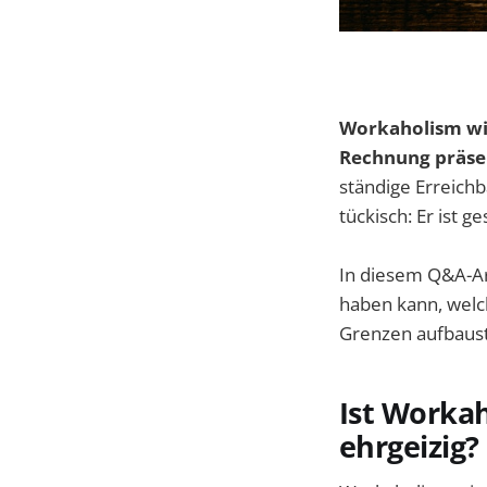
Workaholism wir
Rechnung präse
ständige Erreich
tückisch: Er ist g
In diesem Q&A-Ar
haben kann, welc
Grenzen aufbaust
Ist Workah
ehrgeizig?