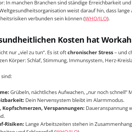
tor: In manchen Branchen sind ständige Erreichbarkeit un
 Weltgesundheitsorganisation weist darauf hin, dass lange 
eitsrisiken verbunden sein können (
WHO/ILO
).
sundheitlichen Kosten hat Workah
cht nur „viel zu tun“. Es ist oft
chronischer Stress
– und c
nzen Körper: Schlaf, Stimmung, Immunsystem, Herz-Kreisl
sind:
eme:
Grübeln, nächtliches Aufwachen, „nur noch schnell“ M
izbarkeit:
Dein Nervensystem bleibt im Alarmmodus.
, Kopfschmerzen, Verspannungen:
Daueranspannung w
d.
f-Risiken:
Lange Arbeitszeiten stehen in Zusammenhang 
heiten und Schlaganfall (
WHO/ILO
).