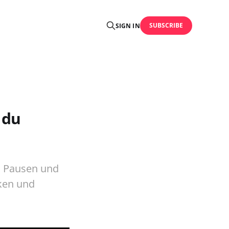
SUBSCRIBE
SIGN IN
 du
i Pausen und
ken und