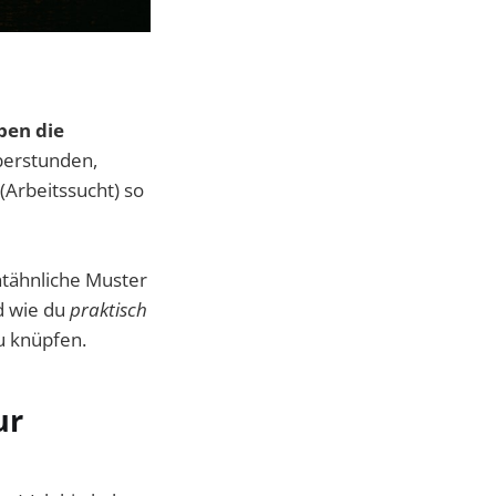
ben die
erstunden,
(Arbeitssucht) so
htähnliche Muster
d wie du
praktisch
u knüpfen.
ur