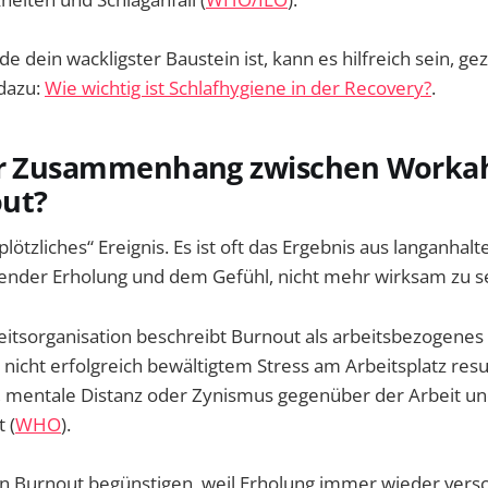
 dein wackligster Baustein ist, kann es hilfreich sein, gez
 dazu:
Wie wichtig ist Schlafhygiene in der Recovery?
.
er Zusammenhang zwischen Worka
ut?
plötzliches“ Ereignis. Es ist oft das Ergebnis aus langanhal
lender Erholung und dem Gefühl, nicht mehr wirksam zu se
itsorganisation beschreibt Burnout als arbeitsbezogene
nicht erfolgreich bewältigtem Stress am Arbeitsplatz resul
, mentale Distanz oder Zynismus gegenüber der Arbeit un
 (
WHO
).
 Burnout begünstigen, weil Erholung immer wieder vers