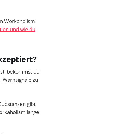
ann Workaholism
tion und wie du
kzeptiert?
itest, bekommst du
r, Warnsignale zu
 Substanzen gibt
orkaholism lange