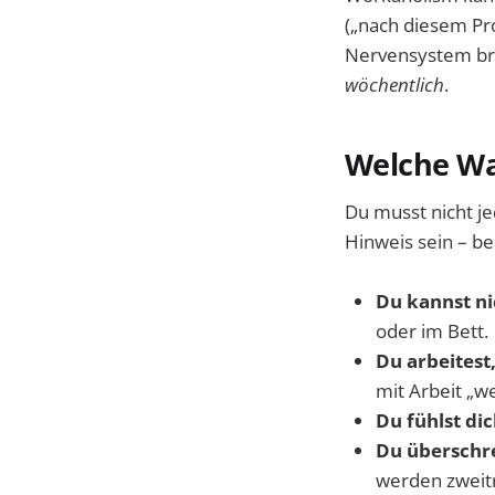
(„nach diesem Pr
Nervensystem bra
wöchentlich
.
Welche Wa
Du musst nicht je
Hinweis sein – b
Du kannst ni
oder im Bett.
Du arbeitest
mit Arbeit „w
Du fühlst di
Du überschre
werden zweitr