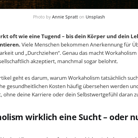
Photo by
Annie Spratt
on
Unsplash
kt oft wie eine Tugend – bis dein Körper und dein Le
ntieren.
Viele Menschen bekommen Anerkennung für Üb
barkeit und „Durchziehen“. Genau das macht Workaholism 
esellschaftlich akzeptiert, manchmal sogar belohnt.
tikel geht es darum, warum Workaholism tatsächlich suc
he gesundheitlichen Kosten häufig übersehen werden un
, ohne deine Karriere oder dein Selbstwertgefühl daran z
olism wirklich eine Sucht – oder n