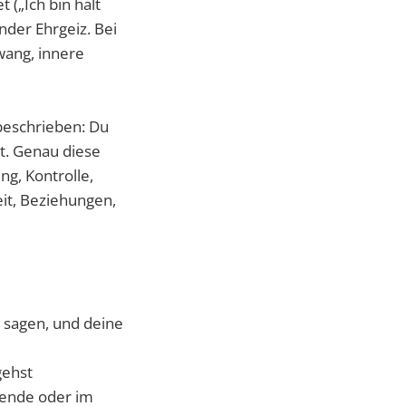
 („Ich bin halt
der Ehrgeiz. Bei
wang, innere
beschrieben: Du
t. Genau diese
ng, Kontrolle,
eit, Beziehungen,
 sagen, und deine
gehst
nende oder im