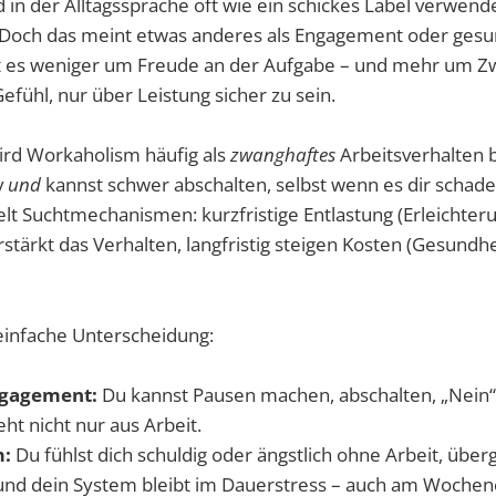
in der Alltagssprache oft wie ein schickes Label verwendet
. Doch das meint etwas anderes als Engagement oder gesun
t es weniger um Freude an der Aufgabe – und mehr um Z
fühl, nur über Leistung sicher zu sein.
rd Workaholism häufig als
zwanghaftes
Arbeitsverhalten 
v
und
kannst schwer abschalten, selbst wenn es dir schade
t Suchtmechanismen: kurzfristige Entlastung (Erleichteru
tärkt das Verhalten, langfristig steigen Kosten (Gesundh
e einfache Unterscheidung:
gagement:
Du kannst Pausen machen, abschalten, „Nein“
eht nicht nur aus Arbeit.
m:
Du fühlst dich schuldig oder ängstlich ohne Arbeit, über
 und dein System bleibt im Dauerstress – auch am Woche