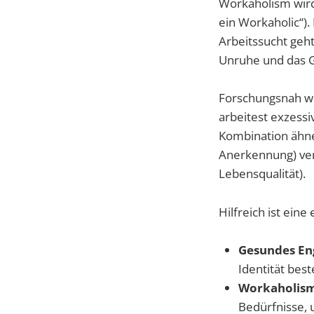
Workaholism wird 
ein Workaholic“)
Arbeitssucht geh
Unruhe und das Ge
Forschungsnah wi
arbeitest exzessi
Kombination ähnel
Anerkennung) vers
Lebensqualität).
Hilfreich ist ein
Gesundes En
Identität best
Workaholis
Bedürfnisse,