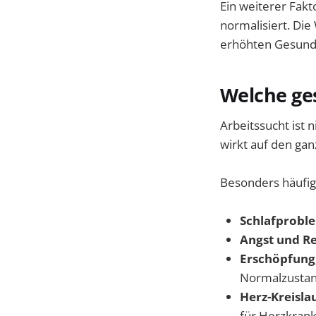
Ein weiterer Fak
normalisiert. Die
erhöhten Gesundh
Welche ge
Arbeitssucht ist ni
wirkt auf den ga
Besonders häufig 
Schlafprobl
Angst und Re
Erschöpfung
Normalzustan
Herz-Kreislau
für Herzkrank