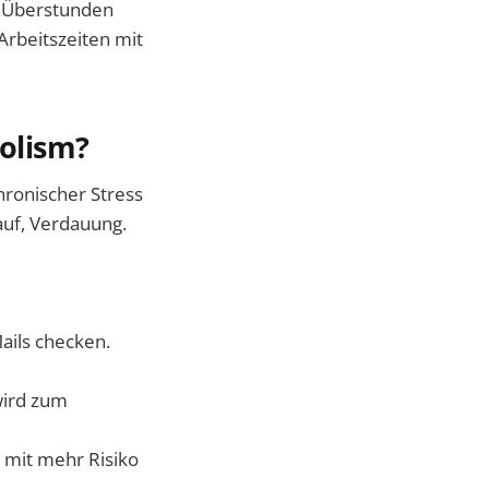
d Überstunden
Arbeitszeiten mit
olism?
hronischer Stress
auf, Verdauung.
ails checken.
ird zum
mit mehr Risiko