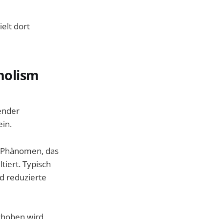
ielt dort
holism
tender
in.
s Phänomen, das
tiert. Typisch
d reduzierte
choben wird