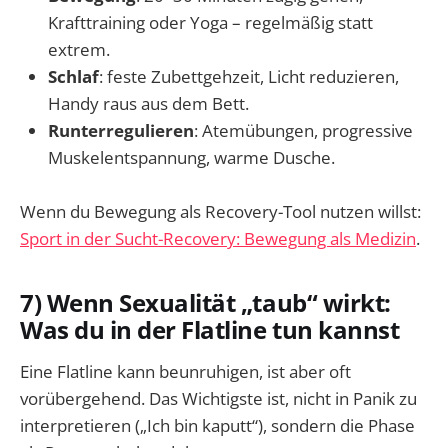
Krafttraining oder Yoga – regelmäßig statt
extrem.
Schlaf
: feste Zubettgehzeit, Licht reduzieren,
Handy raus aus dem Bett.
Runterregulieren
: Atemübungen, progressive
Muskelentspannung, warme Dusche.
Wenn du Bewegung als Recovery-Tool nutzen willst:
Sport in der Sucht-Recovery: Bewegung als Medizin
.
7) Wenn Sexualität „taub“ wirkt:
Was du in der Flatline tun kannst
Eine Flatline kann beunruhigen, ist aber oft
vorübergehend. Das Wichtigste ist, nicht in Panik zu
interpretieren („Ich bin kaputt“), sondern die Phase