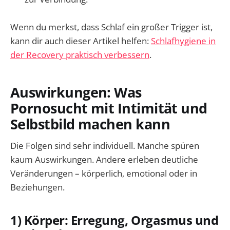
Wenn du merkst, dass Schlaf ein großer Trigger ist,
kann dir auch dieser Artikel helfen:
Schlafhygiene in
der Recovery praktisch verbessern
.
Auswirkungen: Was
Pornosucht mit Intimität und
Selbstbild machen kann
Die Folgen sind sehr individuell. Manche spüren
kaum Auswirkungen. Andere erleben deutliche
Veränderungen – körperlich, emotional oder in
Beziehungen.
1) Körper: Erregung, Orgasmus und