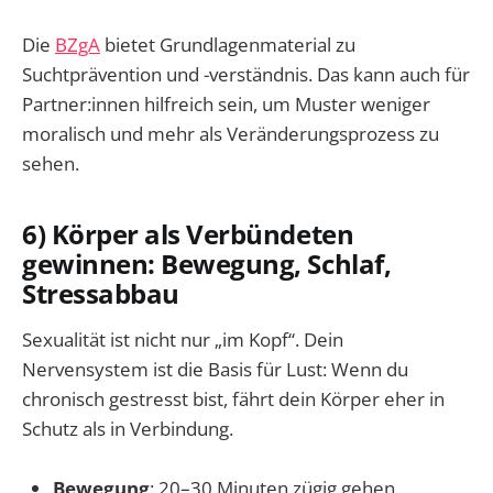
Die
BZgA
bietet Grundlagenmaterial zu
Suchtprävention und -verständnis. Das kann auch für
Partner:innen hilfreich sein, um Muster weniger
moralisch und mehr als Veränderungsprozess zu
sehen.
6) Körper als Verbündeten
gewinnen: Bewegung, Schlaf,
Stressabbau
Sexualität ist nicht nur „im Kopf“. Dein
Nervensystem ist die Basis für Lust: Wenn du
chronisch gestresst bist, fährt dein Körper eher in
Schutz als in Verbindung.
Bewegung
: 20–30 Minuten zügig gehen,