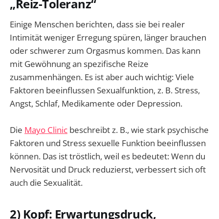
„Reiz-Toleranz“
Einige Menschen berichten, dass sie bei realer
Intimität weniger Erregung spüren, länger brauchen
oder schwerer zum Orgasmus kommen. Das kann
mit Gewöhnung an spezifische Reize
zusammenhängen. Es ist aber auch wichtig: Viele
Faktoren beeinflussen Sexualfunktion, z. B. Stress,
Angst, Schlaf, Medikamente oder Depression.
Die
Mayo Clinic
beschreibt z. B., wie stark psychische
Faktoren und Stress sexuelle Funktion beeinflussen
können. Das ist tröstlich, weil es bedeutet: Wenn du
Nervosität und Druck reduzierst, verbessert sich oft
auch die Sexualität.
2) Kopf: Erwartungsdruck,