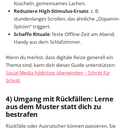
Kuscheln, gemeinsames Lachen.
Reduziere High-Stimulus-Ersatz
: z. B.
stundenlanges Scrollen, das ähnliche „Dopamin-
Spitzen“ triggert.
Schaffe Rituale
: feste Offline-Zeit am Abend,
Handy aus dem Schlafzimmer.
Wenn du merkst, dass digitale Reize generell ein
Thema sind, kann dich dieser Guide unterstützen:
Social Media Addiction überwinden – Schritt für
Schritt
.
4) Umgang mit Rückfällen: Lerne
aus dem Muster statt dich zu
bestrafen
Rückfälle oder Ausrutscher können passieren. Sie