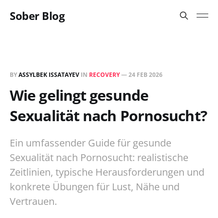
Sober Blog
BY
ASSYLBEK ISSATAYEV
IN
RECOVERY
—
24 FEB 2026
Wie gelingt gesunde
Sexualität nach Pornosucht?
Ein umfassender Guide für gesunde
Sexualität nach Pornosucht: realistische
Zeitlinien, typische Herausforderungen und
konkrete Übungen für Lust, Nähe und
Vertrauen.