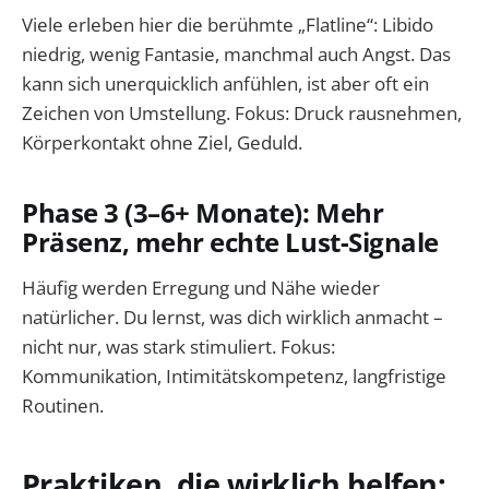
Viele erleben hier die berühmte „Flatline“: Libido
niedrig, wenig Fantasie, manchmal auch Angst. Das
kann sich unerquicklich anfühlen, ist aber oft ein
Zeichen von Umstellung. Fokus: Druck rausnehmen,
Körperkontakt ohne Ziel, Geduld.
Phase 3 (3–6+ Monate): Mehr
Präsenz, mehr echte Lust-Signale
Häufig werden Erregung und Nähe wieder
natürlicher. Du lernst, was dich wirklich anmacht –
nicht nur, was stark stimuliert. Fokus:
Kommunikation, Intimitätskompetenz, langfristige
Routinen.
Praktiken, die wirklich helfen: