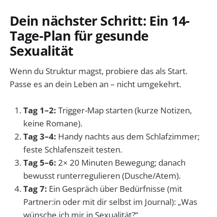
Dein nächster Schritt: Ein 14-
Tage-Plan für gesunde
Sexualität
Wenn du Struktur magst, probiere das als Start.
Passe es an dein Leben an – nicht umgekehrt.
Tag 1–2:
Trigger-Map starten (kurze Notizen,
keine Romane).
Tag 3–4:
Handy nachts aus dem Schlafzimmer;
feste Schlafenszeit testen.
Tag 5–6:
2× 20 Minuten Bewegung; danach
bewusst runterregulieren (Dusche/Atem).
Tag 7:
Ein Gespräch über Bedürfnisse (mit
Partner:in oder mit dir selbst im Journal): „Was
wünsche ich mir in Sexualität?“