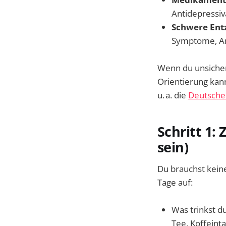
Antidepressiva
Schwere En
Symptome, Arb
Wenn du unsicher 
Orientierung kan
u. a. die
Deutsche 
Schritt 1:
sein)
Du brauchst keine
Tage auf:
Was trinkst d
Tee, Koffeinta