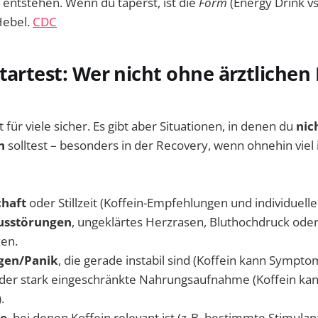
 entstehen. Wenn du taperst, ist die
Form
(Energy Drink vs.
Hebel.
CDC
tartest: Wer nicht ohne ärztlichen
t für viele sicher. Es gibt aber Situationen, in denen du
nich
n
solltest – besonders in der Recovery, wenn ohnehin viel
haft
oder Stillzeit (Koffein-Empfehlungen und individuelle 
usstörungen
, ungeklärtes Herzrasen, Bluthochdruck ode
en.
gen/Panik
, die gerade instabil sind (Koffein kann Sympto
der stark eingeschränkte Nahrungsaufnahme (Koffein kan
.
e
, bei denen Koffein relevant ist (z. B. bestimmte Stimul