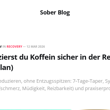
Sober Blog
EV
IN
RECOVERY
—
12 MAR 2026
ierst du Koffein sicher in der R
lan)
reduzieren, ohne Entzugsspitzen: 7‑Tage‑Taper, 
pfschmerz, Müdigkeit, Reizbarkeit) und praxiserpr