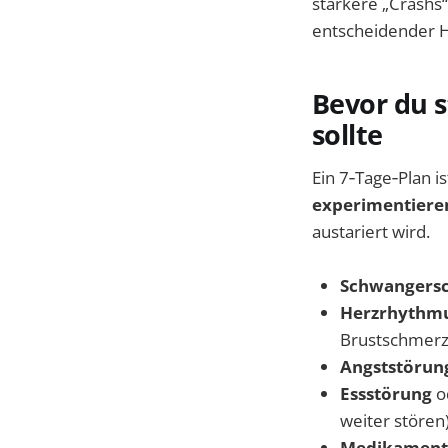
stärkere „Crashs“
entscheidender 
Bevor du s
sollte
Ein 7‑Tage‑Plan is
experimentiere
austariert wird.
Schwangersc
Herzrhythm
Brustschmerz
Angststörun
Essstörung
o
weiter stören)
Medikament