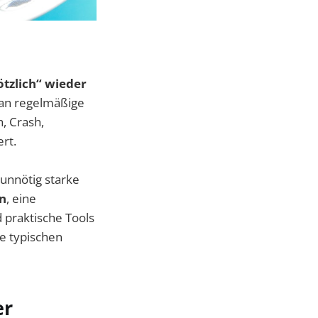
tzlich“ wieder
 an regelmäßige
, Crash,
rt.
unnötig starke
n
, eine
 praktische Tools
ie typischen
er