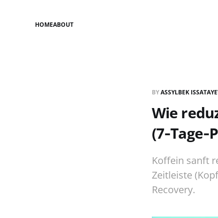
HOME
ABOUT
BY
ASSYLBEK ISSATAY
Wie reduz
(7‑Tage‑P
Koffein sanft 
Zeitleiste (Ko
Recovery.