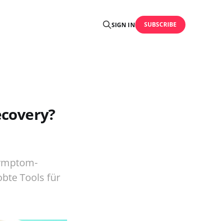
SUBSCRIBE
SIGN IN
ecovery?
Symptom-
obte Tools für