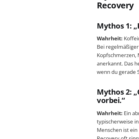
Recovery
Mythos 1: „K
Wahrheit:
Koffei
Bei regelmäßiger
Kopfschmerzen, Mü
anerkannt. Das hei
wenn du gerade St
Mythos 2: „
vorbei.“
Wahrheit:
Ein ab
typischerweise in
Menschen ist ein
Recovery oft sinn