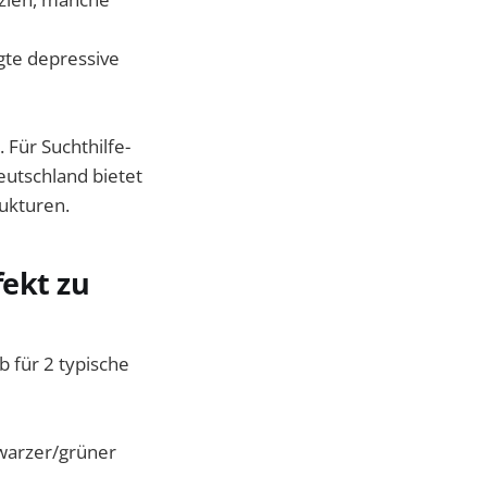
gte depressive
 Für Suchthilfe-
eutschland bietet
rukturen.
fekt zu
b für 2 typische
hwarzer/grüner