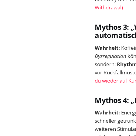
Withdrawal)
Mythos 3: „
automatisch
Wahrheit:
Koffei
Dysregulation
könn
sondern:
Rhythmu
vor Rückfallmuste
du wieder auf Ku
Mythos 4: „
Wahrheit:
Energy
schneller getrunk
weiteren Stimulan