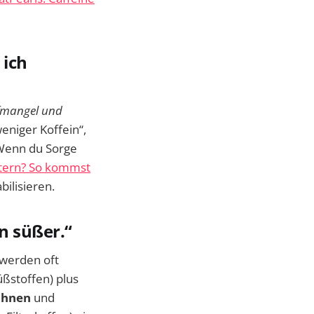
 ich
afmangel und
eniger Koffein“,
Wenn du Sorge
eitern? So kommst
ilisieren.
n süßer.“
 werden oft
ßstoffen) plus
ahnen
und