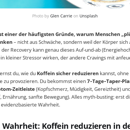
Photo by
Glen Carrie
on
Unsplash
ist einer der häufigsten Gründe, warum Menschen „plö
rinken
– nicht aus Schwäche, sondern weil der Körper sich
n der Recovery kann genau dieses Auf-und-ab (Energiehoch
ein kleiner Stressor wirken, der andere Cravings mit anfeue
ernst du, wie du
Koffein sicher reduzieren
kannst, ohne 
 zu provozieren. Du bekommst einen
7‑Tage‑Taper-Pla
tom-Zeitleiste
(Kopfschmerz, Müdigkeit, Gereiztheit) und
f, Ernährung, sanfte Bewegung). Alles myth-busting: erst d
 evidenzbasierte Wahrheit.
 Wahrheit: Koffein reduzieren in d