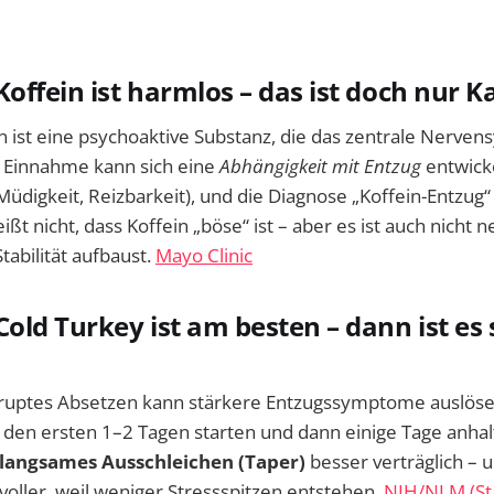
offein ist harmlos – das ist doch nur Ka
n ist eine psychoaktive Substanz, die das zentrale Nervens
 Einnahme kann sich eine
Abhängigkeit mit Entzug
entwicke
digkeit, Reizbarkeit), und die Diagnose „Koffein-Entzug“ 
ßt nicht, dass Koffein „böse“ ist – aber es ist auch nicht 
abilität aufbaust.
Mayo Clinic
Cold Turkey ist am besten – dann ist es 
ruptes Absetzen kann stärkere Entzugssymptome auslöse
 den ersten 1–2 Tagen starten und dann einige Tage anhalt
langsames Ausschleichen (Taper)
besser verträglich – u
voller, weil weniger Stressspitzen entstehen.
NIH/NLM (Sta