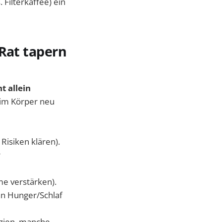
 Filterkaffee) ein
 Rat tapern
t allein
 im Körper neu
Risiken klären).
r
me verstärken).
n Hunger/Schlaf
anzien, manche