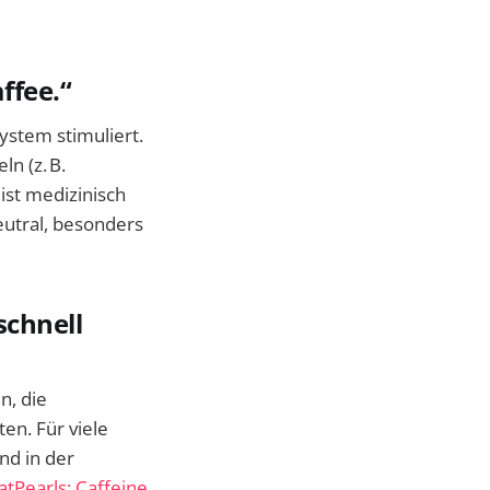
ffee.“
ystem stimuliert.
ln (z. B.
ist medizinisch
neutral, besonders
schnell
n, die
en. Für viele
nd in der
tPearls: Caffeine