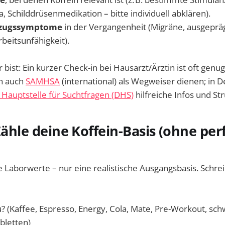
, Schilddrüsenmedikation – bitte individuell abklären).
tzugssymptome
in der Vergangenheit (Migräne, ausgeprä
eitsunfähigkeit).
bist: Ein kurzer Check-in bei Hausarzt/Ärztin ist oft genug.
n auch
SAMHSA
(international) als Wegweiser dienen; in D
Hauptstelle für Suchtfragen (DHS)
hilfreiche Infos und St
 Zähle deine Koffein-Basis (ohne per
 Laborwerte – nur eine realistische Ausgangsbasis. Schrei
u? (Kaffee, Espresso, Energy, Cola, Mate, Pre-Workout, sc
bletten)