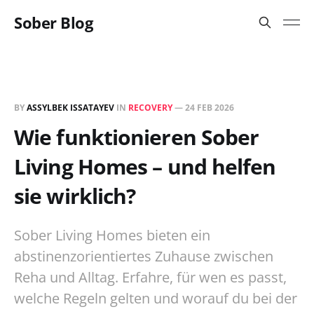
Sober Blog
BY
ASSYLBEK ISSATAYEV
IN
RECOVERY
—
24 FEB 2026
Wie funktionieren Sober
Living Homes – und helfen
sie wirklich?
Sober Living Homes bieten ein
abstinenzorientiertes Zuhause zwischen
Reha und Alltag. Erfahre, für wen es passt,
welche Regeln gelten und worauf du bei der