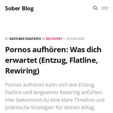
Sober Blog
BY
ASSYLBEK ISSATAYEV
IN
RECOVERY
—
24 FEB 2026
Pornos aufhören: Was dich
erwartet (Entzug, Flatline,
Rewiring)
Pornos aufhören kann sich wie Entzug,
Flatline und langsames Rewiring anfühlen.
Hier bekommst du eine klare Timeline und
praktische Strategien für deinen Alltag.