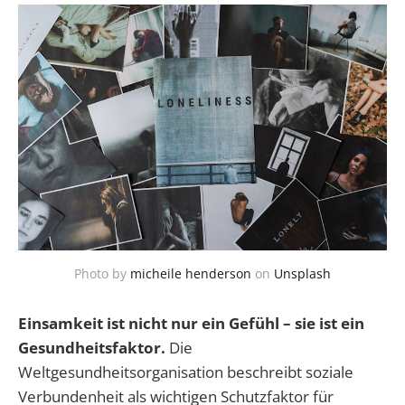
Photo by
micheile henderson
on
Unsplash
Einsamkeit ist nicht nur ein Gefühl – sie ist ein
Gesundheitsfaktor.
Die
Weltgesundheitsorganisation beschreibt soziale
Verbundenheit als wichtigen Schutzfaktor für