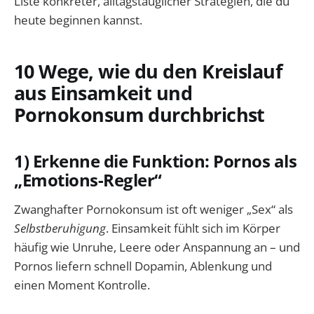
Liste konkreter, alltagstauglicher Strategien, die du
heute beginnen kannst.
10 Wege, wie du den Kreislauf
aus Einsamkeit und
Pornokonsum durchbrichst
1) Erkenne die Funktion: Pornos als
„Emotions-Regler“
Zwanghafter Pornokonsum ist oft weniger „Sex“ als
Selbstberuhigung
. Einsamkeit fühlt sich im Körper
häufig wie Unruhe, Leere oder Anspannung an – und
Pornos liefern schnell Dopamin, Ablenkung und
einen Moment Kontrolle.