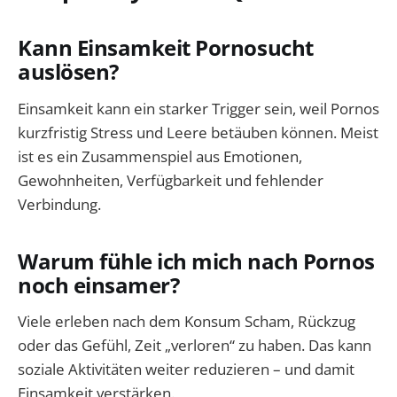
Kann Einsamkeit Pornosucht
auslösen?
Einsamkeit kann ein starker Trigger sein, weil Pornos
kurzfristig Stress und Leere betäuben können. Meist
ist es ein Zusammenspiel aus Emotionen,
Gewohnheiten, Verfügbarkeit und fehlender
Verbindung.
Warum fühle ich mich nach Pornos
noch einsamer?
Viele erleben nach dem Konsum Scham, Rückzug
oder das Gefühl, Zeit „verloren“ zu haben. Das kann
soziale Aktivitäten weiter reduzieren – und damit
Einsamkeit verstärken.