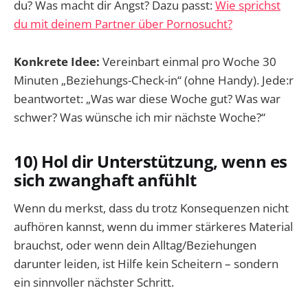
du? Was macht dir Angst? Dazu passt:
Wie sprichst
du mit deinem Partner über Pornosucht?
Konkrete Idee:
Vereinbart einmal pro Woche 30
Minuten „Beziehungs-Check-in“ (ohne Handy). Jede:r
beantwortet: „Was war diese Woche gut? Was war
schwer? Was wünsche ich mir nächste Woche?“
10) Hol dir Unterstützung, wenn es
sich zwanghaft anfühlt
Wenn du merkst, dass du trotz Konsequenzen nicht
aufhören kannst, wenn du immer stärkeres Material
brauchst, oder wenn dein Alltag/Beziehungen
darunter leiden, ist Hilfe kein Scheitern – sondern
ein sinnvoller nächster Schritt.