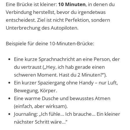
Eine Brücke ist kleiner:
10 Minuten
, in denen du
Verbindung herstellst, bevor du irgendetwas
entscheidest. Ziel ist nicht Perfektion, sondern
Unterbrechung des Autopiloten.
Beispiele für deine 10-Minuten-Brücke:
Eine kurze Sprachnachricht an eine Person, der
du vertraust („Hey, ich hab gerade einen
schweren Moment. Hast du 2 Minuten?“).
Ein kurzer Spaziergang ohne Handy – nur Luft,
Bewegung, Körper.
Eine warme Dusche und bewusstes Atmen
(einfach, aber wirksam).
Journaling: „Ich fühle… Ich brauche… Ein kleiner
nächster Schritt wäre…“