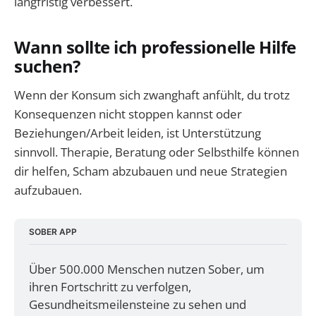
langfristig verbessert.
Wann sollte ich professionelle Hilfe
suchen?
Wenn der Konsum sich zwanghaft anfühlt, du trotz
Konsequenzen nicht stoppen kannst oder
Beziehungen/Arbeit leiden, ist Unterstützung
sinnvoll. Therapie, Beratung oder Selbsthilfe können
dir helfen, Scham abzubauen und neue Strategien
aufzubauen.
SOBER APP
Über 500.000 Menschen nutzen Sober, um 
ihren Fortschritt zu verfolgen, 
Gesundheitsmeilensteine zu sehen und 