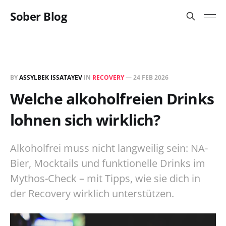
Sober Blog
BY
ASSYLBEK ISSATAYEV
IN
RECOVERY
—
24 FEB 2026
Welche alkoholfreien Drinks
lohnen sich wirklich?
Alkoholfrei muss nicht langweilig sein: NA-
Bier, Mocktails und funktionelle Drinks im
Mythos-Check – mit Tipps, wie sie dich in
der Recovery wirklich unterstützen.