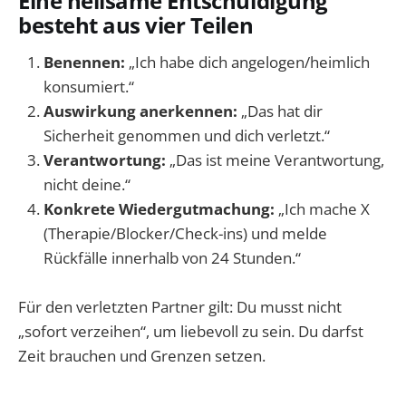
Eine heilsame Entschuldigung
besteht aus vier Teilen
Benennen:
„Ich habe dich angelogen/heimlich
konsumiert.“
Auswirkung anerkennen:
„Das hat dir
Sicherheit genommen und dich verletzt.“
Verantwortung:
„Das ist meine Verantwortung,
nicht deine.“
Konkrete Wiedergutmachung:
„Ich mache X
(Therapie/Blocker/Check-ins) und melde
Rückfälle innerhalb von 24 Stunden.“
Für den verletzten Partner gilt: Du musst nicht
„sofort verzeihen“, um liebevoll zu sein. Du darfst
Zeit brauchen und Grenzen setzen.