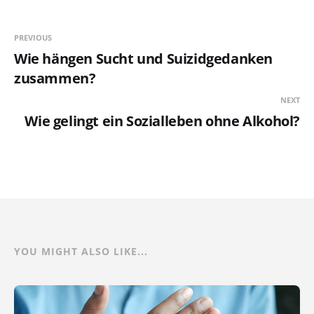
PREVIOUS
Wie hängen Sucht und Suizidgedanken
zusammen?
NEXT
Wie gelingt ein Sozialleben ohne Alkohol?
YOU MIGHT ALSO LIKE...