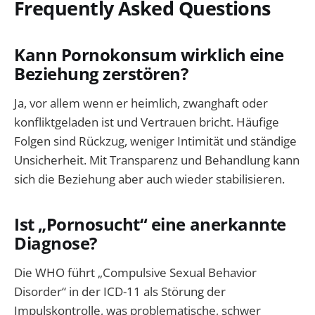
Frequently Asked Questions
Kann Pornokonsum wirklich eine
Beziehung zerstören?
Ja, vor allem wenn er heimlich, zwanghaft oder
konfliktgeladen ist und Vertrauen bricht. Häufige
Folgen sind Rückzug, weniger Intimität und ständige
Unsicherheit. Mit Transparenz und Behandlung kann
sich die Beziehung aber auch wieder stabilisieren.
Ist „Pornosucht“ eine anerkannte
Diagnose?
Die WHO führt „Compulsive Sexual Behavior
Disorder“ in der ICD-11 als Störung der
Impulskontrolle, was problematische, schwer