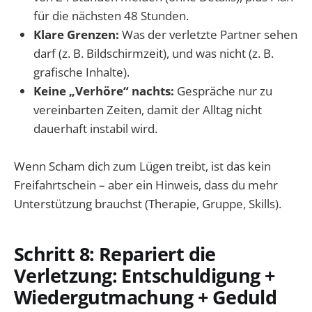
für die nächsten 48 Stunden.
Klare Grenzen:
Was der verletzte Partner sehen
darf (z. B. Bildschirmzeit), und was nicht (z. B.
grafische Inhalte).
Keine „Verhöre“ nachts:
Gespräche nur zu
vereinbarten Zeiten, damit der Alltag nicht
dauerhaft instabil wird.
Wenn Scham dich zum Lügen treibt, ist das kein
Freifahrtschein – aber ein Hinweis, dass du mehr
Unterstützung brauchst (Therapie, Gruppe, Skills).
Schritt 8: Repariert die
Verletzung: Entschuldigung +
Wiedergutmachung + Geduld