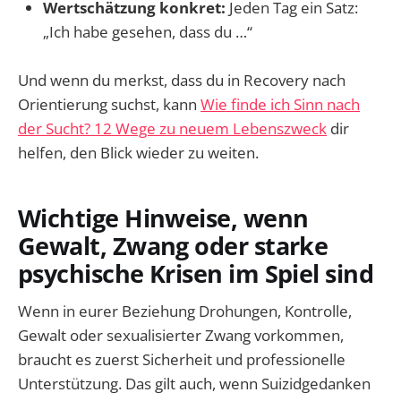
Wertschätzung konkret:
Jeden Tag ein Satz:
„Ich habe gesehen, dass du …“
Und wenn du merkst, dass du in Recovery nach
Orientierung suchst, kann
Wie finde ich Sinn nach
der Sucht? 12 Wege zu neuem Lebenszweck
dir
helfen, den Blick wieder zu weiten.
Wichtige Hinweise, wenn
Gewalt, Zwang oder starke
psychische Krisen im Spiel sind
Wenn in eurer Beziehung Drohungen, Kontrolle,
Gewalt oder sexualisierter Zwang vorkommen,
braucht es zuerst Sicherheit und professionelle
Unterstützung. Das gilt auch, wenn Suizidgedanken