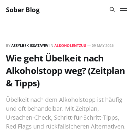
Sober Blog
BY
ASSYLBEK ISSATAYEV
IN
ALKOHOLENTZUG
—
09 MAY 2026
Wie geht Übelkeit nach
Alkoholstopp weg? (Zeitplan
& Tipps)
Übelkeit nach dem Alkoholstopp ist häufig –
und oft behandelbar. Mit Zeitplan,
Ursachen-Check, Schritt-für-Schritt-Tipps,
Red Flags und rückfallsicheren Alternativen.