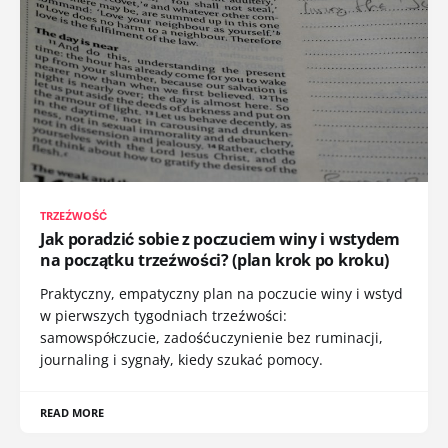
TRZEŹWOŚĆ
Jak poradzić sobie z poczuciem winy i wstydem
na początku trzeźwości? (plan krok po kroku)
Praktyczny, empatyczny plan na poczucie winy i wstyd
w pierwszych tygodniach trzeźwości:
samowspółczucie, zadośćuczynienie bez ruminacji,
journaling i sygnały, kiedy szukać pomocy.
READ MORE