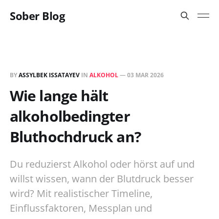
Sober Blog
BY
ASSYLBEK ISSATAYEV
IN
ALKOHOL
—
03 MAR 2026
Wie lange hält
alkoholbedingter
Bluthochdruck an?
Du reduzierst Alkohol oder hörst auf und
willst wissen, wann der Blutdruck besser
wird? Mit realistischer Timeline,
Einflussfaktoren, Messplan und