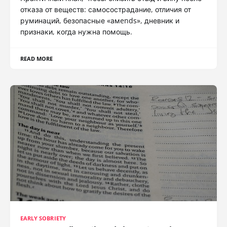
отказа от веществ: самосострадание, отличия от
руминаций, безопасные «амends», дневник и
признаки, когда нужна помощь.
READ MORE
EARLY SOBRIETY