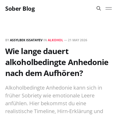
Sober Blog
BY
ASSYLBEK ISSATAYEV
IN
ALKOHOL
—
21 MAY 2026
Wie lange dauert
alkoholbedingte Anhedonie
nach dem Aufhören?
Alkoholbedingte Anhedonie kann sich in
früher Sobriety wie emotionale Leere
anfühlen. Hier bekommst du eine
realistische Timeline, Hirn-Erklärung und