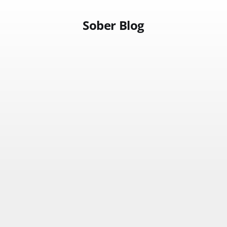
Sober Blog