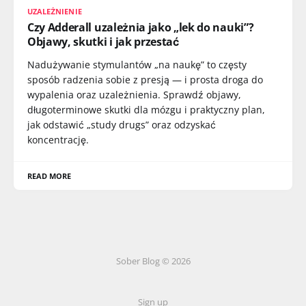
UZALEŻNIENIE
Czy Adderall uzależnia jako „lek do nauki”?
Objawy, skutki i jak przestać
Nadużywanie stymulantów „na naukę” to częsty
sposób radzenia sobie z presją — i prosta droga do
wypalenia oraz uzależnienia. Sprawdź objawy,
długoterminowe skutki dla mózgu i praktyczny plan,
jak odstawić „study drugs” oraz odzyskać
koncentrację.
READ MORE
Sober Blog © 2026
Sign up