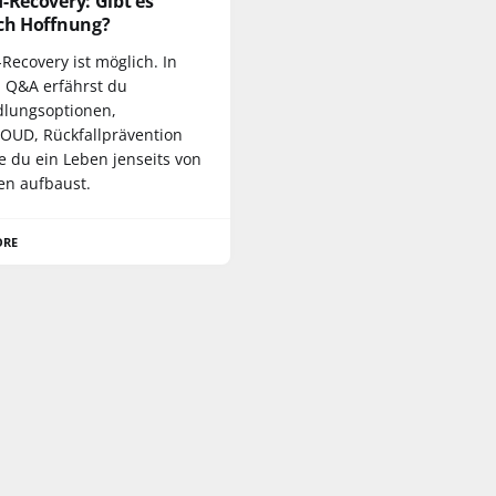
-Recovery: Gibt es
ich Hoffnung?
Recovery ist möglich. In
 Q&A erfährst du
lungsoptionen,
UD, Rückfallprävention
e du ein Leben jenseits von
en aufbaust.
ORE