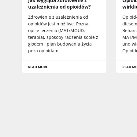
Jak wygląda zdrowienie z
Opioid
uzależnienia od opioidów?
wirkl
Zdrowienie z uzależnienia od
Opioid-
opioidów jest możliwe. Poznaj
diesem
opcje leczenia (MAT/MOUD,
Behand
terapia), sposoby radzenia sobie z
MAT/MO
głodem i plan budowania życia
und wi
poza opioidami.
Opioid
READ MORE
READ M