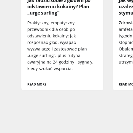
Jak radzić sobie z głodem po
Jak wy
odstawieniu kokainy? Plan
uzale
„urge surfing”
stymu
Praktyczny, empatyczny
Zdrowie
przewodnik dla osób po
amfetam
odstawieniu kokainy: jak
tygodn
rozpoznać głód, wyłapać
stopni
wyzwalacze i zastosować plan
Obalam
„urge surfing”, plus rutyna
strateg
awaryjna na 24 godziny i sygnały,
utrzym
kiedy szukać wsparcia.
READ MORE
READ M