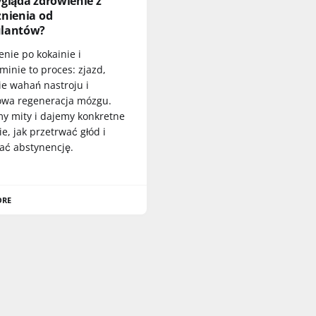
gląda zdrowienie z
żnienia od
lantów?
nie po kokainie i
inie to proces: zjazd,
ie wahań nastroju i
owa regeneracja mózgu.
y mity i dajemy konkretne
ie, jak przetrwać głód i
ać abstynencję.
ORE