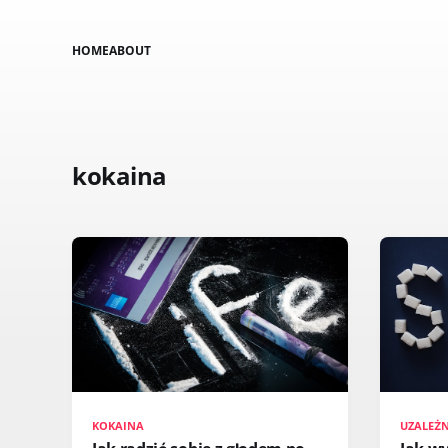
HOME
ABOUT
kokaina
KOKAINA
UZALEŻN