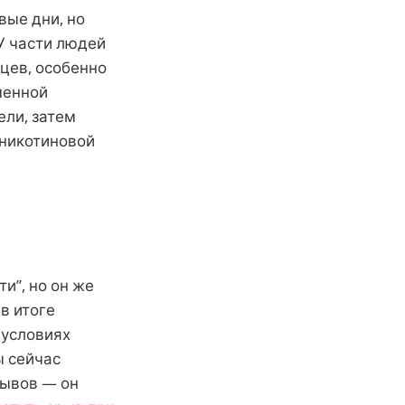
вые дни, но
 У части людей
цев, особенно
менной
ли, затем
 никотиновой
и”, но он же
в итоге
 условиях
ы сейчас
рывов — он