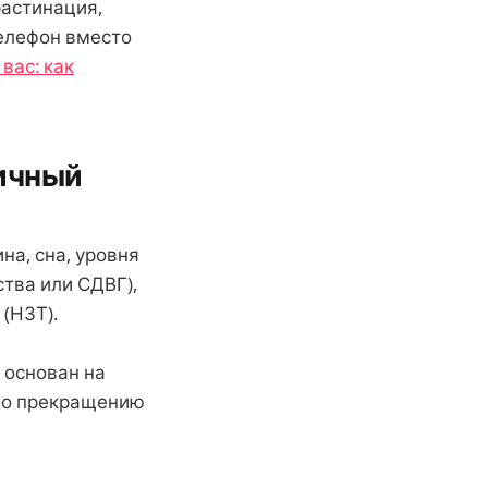
растинация,
телефон вместо
вас: как
тичный
на, сна, уровня
тва или СДВГ),
(НЗТ).
 основан на
по прекращению