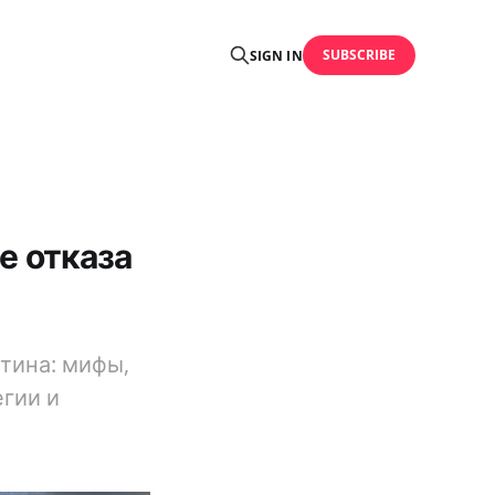
SUBSCRIBE
SIGN IN
е отказа
отина: мифы,
гии и