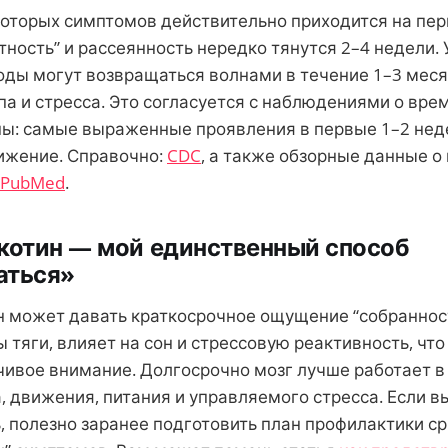
оторых симптомов действительно приходится на пер
тность” и рассеянность нередко тянутся 2–4 недели.
оды могут возвращаться волнами в течение 1–3 меся
па и стресса. Это согласуется с наблюдениями о вре
ы: самые выраженные проявления в первые 1–2 неде
ижение. Справочно:
CDC
, а также обзорные данные о
PubMed
.
котин — мой единственный способ
аться»
 может давать краткосрочное ощущение “собранност
 тяги, влияет на сон и стрессовую реактивность, что 
чивое внимание. Долгосрочно мозг лучше работает в
, движения, питания и управляемого стресса. Если в
ь, полезно заранее подготовить план профилактики с