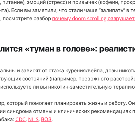
, питание), эмоций (стресс) и привычек (кофеин, прок
та). Если вы заметили, что стали чаще “залипать” в 
, посмотрите разбор
почему doom scrolling разрушает 
лится «туман в голове»: реалис
льны и зависят от стажа курения/вейпа, дозы никоти
ствующих состояний (например, тревожного расстройс
, используете ли вы никотин-заместительную терапию 
р, который помогает планировать жизнь и работу. Он
ии синдрома отмены и клинических рекомендациях 
абака:
CDC
,
NHS
,
ВОЗ
.