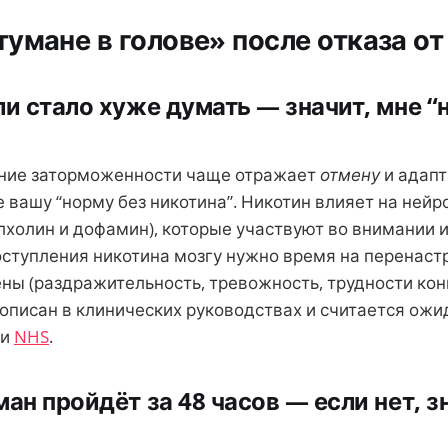
умане в голове» после отказа от
ли стало хуже думать — значит, мне “
ие заторможенности чаще отражает
отмену
и адап
е вашу “норму без никотина”. Никотин влияет на не
холин и дофамин), которые участвуют во внимании и
ступления никотина мозгу нужно время на перенаст
ны (раздражительность, тревожность, трудности кон
 описан в клинических руководствах и считается ож
и
NHS
.
ан пройдёт за 48 часов — если нет, з