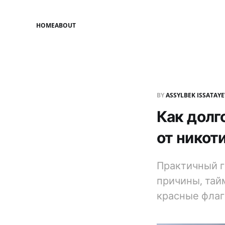
HOME
ABOUT
BY
ASSYLBEK ISSATAY
Как долг
от никот
Практичный г
причины, тай
красные флаг