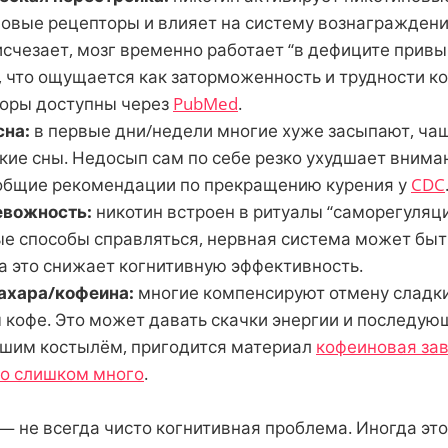
овые рецепторы и влияет на систему вознаграждени
исчезает, мозг временно работает “в дефиците прив
, что ощущается как заторможенность и трудности к
оры доступны через
PubMed
.
сна:
в первые дни/недели многие хуже засыпают, ча
ркие сны. Недосып сам по себе резко ухудшает внима
 общие рекомендации по прекращению курения у
CDC
евожность:
никотин встроен в ритуалы “саморегуляци
ые способы справляться, нервная система может быт
 а это снижает когнитивную эффективность.
ахара/кофеина:
многие компенсируют отмену сладк
 кофе. Это может давать скачки энергии и последующ
ашим костылём, пригодится материал
кофеиновая зав
то слишком много
.
— не всегда чисто когнитивная проблема. Иногда эт