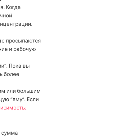
я. Когда
ычной
онцентрации.
ще просыпаются
ние и рабочую
.
и”. Пока вы
ь более
им или большим
ую “яму”. Если
исимость:
о сумма