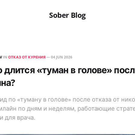
Sober Blog
EV
IN
ОТКАЗ ОТ КУРЕНИЯ
—
04 JUN 2026
о длится «туман в голове» посл
ина?
ид по «туману в голове» после отказа от ник
млайн по дням и неделям, работающие страте
и для врача.