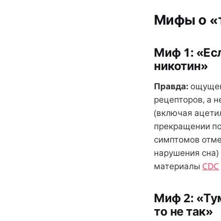
Мифы о «т
Миф 1: «Ес
никотин»
Правда:
ощущен
рецепторов, а н
(включая ацетил
прекращении по
симптомов отме
нарушения сна)
материалы
CDC
Миф 2: «Тум
то не так»