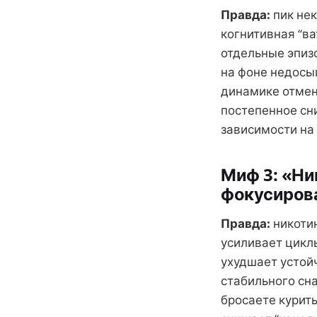
Правда:
пик нек
когнитивная “ва
отдельные эпиз
на фоне недосы
динамике отмен
постепенное сн
зависимости на
Миф 3: «Ни
фокусиров
Правда:
никотин
усиливает циклы
ухудшает устой
стабильного сна
бросаете курит