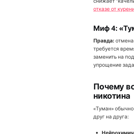
снижает “качел
отказе от курен
Миф 4: «Ту
Правда:
отмена 
требуется время
заменить на по
упрощение задач
Почему во
никотина
«Туман» обычно
друг на друга:
Нейрохимич