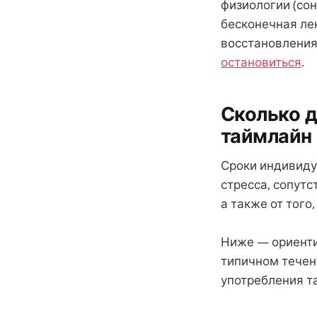
физиологии (сон
бесконечная лен
восстановления
остановиться
.
Сколько д
таймлайн
Сроки индивидуа
стресса, сопут
а также от того
Ниже — ориенти
типичном течен
употребления т