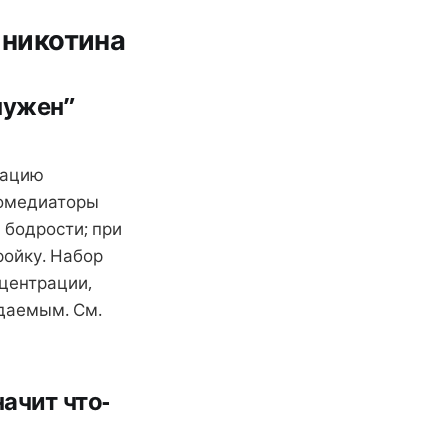
 никотина
нужен”
тацию
йромедиаторы
 бодрости; при
ройку. Набор
центрации,
идаемым. См.
начит что-