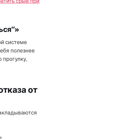
атить срыв при
ься”»
ой системе
себя полезнее
 прогулку,
отказа от
накладываются
е