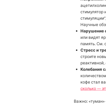
ацетилхолин
стимулятор 
стимуляции”
Научные обз
Нарушение 
или видят я
память. См.
Стресс и тр
строите нов
реактивной,
Колебания с
количеством
кофе стал в
сколько — э
Важно: «туман» 