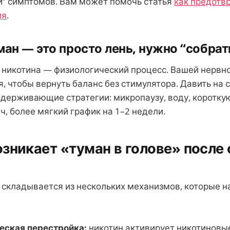
и” симптомов. Вам может помочь статья
как предотвр
ия
.
ман — это просто лень, нужно “собрат
никотина — физиологический процесс. Вашей нервн
, чтобы вернуть баланс без стимулятора. Давить на 
ддерживающие стратегии: микропаузу, воду, короткую
, более мягкий график на 1–2 недели.
зникает «туман в голове» после 
 складывается из нескольких механизмов, которые 
еская перестройка:
никотин активирует никотиновы