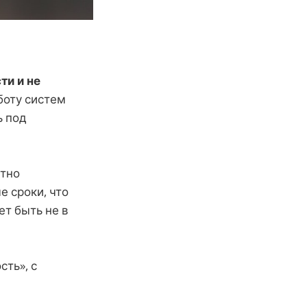
ти и не
боту систем
ь под
етно
 сроки, что
ет быть не в
ть», с