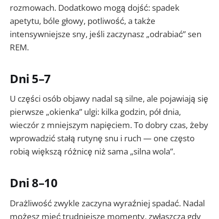
rozmowach. Dodatkowo mogą dojść: spadek
apetytu, bóle głowy, potliwość, a także
intensywniejsze sny, jeśli zaczynasz „odrabiać” sen
REM.
Dni 5–7
U części osób objawy nadal są silne, ale pojawiają się
pierwsze „okienka” ulgi: kilka godzin, pół dnia,
wieczór z mniejszym napięciem. To dobry czas, żeby
wprowadzić stałą rutynę snu i ruch — one często
robią większą różnicę niż sama „silna wola”.
Dni 8–10
Drażliwość zwykle zaczyna wyraźniej spadać. Nadal
możesz mieć trudniejsze momenty, zwłaszcza gdy