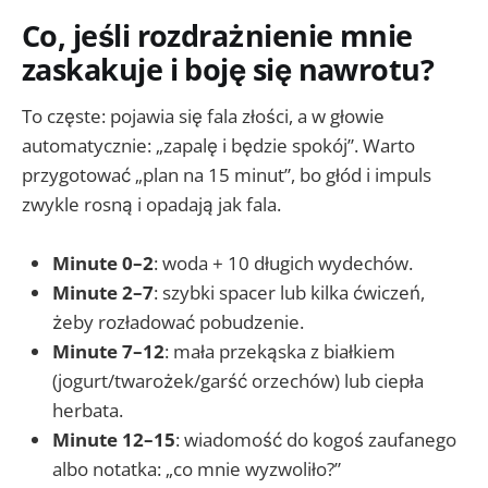
Co, jeśli rozdrażnienie mnie
zaskakuje i boję się nawrotu?
To częste: pojawia się fala złości, a w głowie
automatycznie: „zapalę i będzie spokój”. Warto
przygotować „plan na 15 minut”, bo głód i impuls
zwykle rosną i opadają jak fala.
Minute 0–2
: woda + 10 długich wydechów.
Minute 2–7
: szybki spacer lub kilka ćwiczeń,
żeby rozładować pobudzenie.
Minute 7–12
: mała przekąska z białkiem
(jogurt/twarożek/garść orzechów) lub ciepła
herbata.
Minute 12–15
: wiadomość do kogoś zaufanego
albo notatka: „co mnie wyzwoliło?”