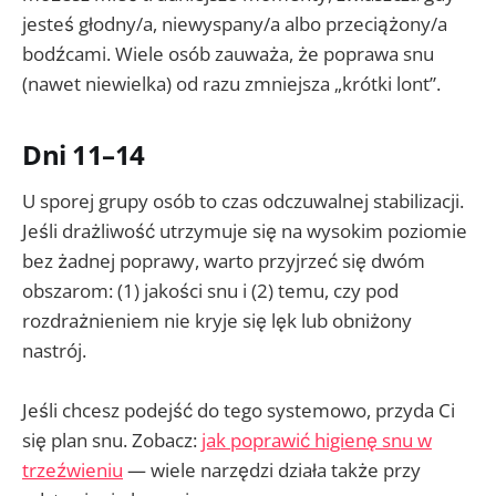
jesteś głodny/a, niewyspany/a albo przeciążony/a
bodźcami. Wiele osób zauważa, że poprawa snu
(nawet niewielka) od razu zmniejsza „krótki lont”.
Dni 11–14
U sporej grupy osób to czas odczuwalnej stabilizacji.
Jeśli drażliwość utrzymuje się na wysokim poziomie
bez żadnej poprawy, warto przyjrzeć się dwóm
obszarom: (1) jakości snu i (2) temu, czy pod
rozdrażnieniem nie kryje się lęk lub obniżony
nastrój.
Jeśli chcesz podejść do tego systemowo, przyda Ci
się plan snu. Zobacz:
jak poprawić higienę snu w
trzeźwieniu
— wiele narzędzi działa także przy