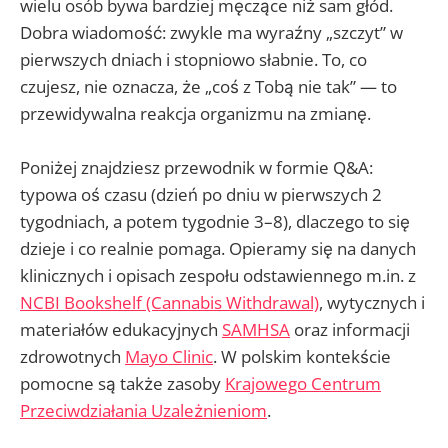
wielu osób bywa bardziej męczące niż sam głód.
Dobra wiadomość: zwykle ma wyraźny „szczyt” w
pierwszych dniach i stopniowo słabnie. To, co
czujesz, nie oznacza, że „coś z Tobą nie tak” — to
przewidywalna reakcja organizmu na zmianę.
Poniżej znajdziesz przewodnik w formie Q&A:
typowa oś czasu (dzień po dniu w pierwszych 2
tygodniach, a potem tygodnie 3–8), dlaczego to się
dzieje i co realnie pomaga. Opieramy się na danych
klinicznych i opisach zespołu odstawiennego m.in. z
NCBI Bookshelf (Cannabis Withdrawal)
, wytycznych i
materiałów edukacyjnych
SAMHSA
oraz informacji
zdrowotnych
Mayo Clinic
. W polskim kontekście
pomocne są także zasoby
Krajowego Centrum
Przeciwdziałania Uzależnieniom
.