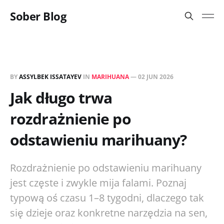
Sober Blog
BY
ASSYLBEK ISSATAYEV
IN
MARIHUANA
—
02 JUN 2026
Jak długo trwa
rozdrażnienie po
odstawieniu marihuany?
Rozdrażnienie po odstawieniu marihuany
jest częste i zwykle mija falami. Poznaj
typową oś czasu 1–8 tygodni, dlaczego tak
się dzieje oraz konkretne narzędzia na sen,