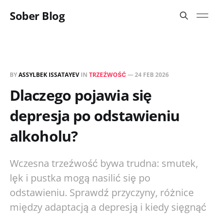
Sober Blog
BY
ASSYLBEK ISSATAYEV
IN
TRZEŹWOŚĆ
—
24 FEB 2026
Dlaczego pojawia się
depresja po odstawieniu
alkoholu?
Wczesna trzeźwość bywa trudna: smutek,
lęk i pustka mogą nasilić się po
odstawieniu. Sprawdź przyczyny, różnice
między adaptacją a depresją i kiedy sięgnąć