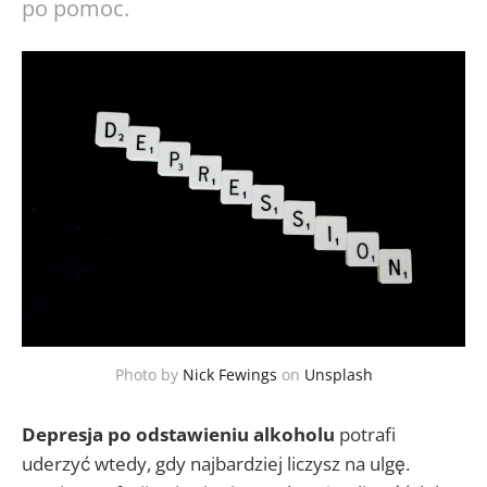
po pomoc.
Photo by
Nick Fewings
on
Unsplash
Depresja po odstawieniu alkoholu
potrafi
uderzyć wtedy, gdy najbardziej liczysz na ulgę.