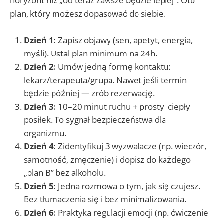
horyzont niż „od teraz zawsze będzie lepiej”. Oto
plan, który możesz dopasować do siebie.
Dzień 1:
Zapisz objawy (sen, apetyt, energia,
myśli). Ustal plan minimum na 24h.
Dzień 2:
Umów jedną formę kontaktu:
lekarz/terapeuta/grupa. Nawet jeśli termin
będzie później — zrób rezerwację.
Dzień 3:
10–20 minut ruchu + prosty, ciepły
posiłek. To sygnał bezpieczeństwa dla
organizmu.
Dzień 4:
Zidentyfikuj 3 wyzwalacze (np. wieczór,
samotność, zmęczenie) i dopisz do każdego
„plan B” bez alkoholu.
Dzień 5:
Jedna rozmowa o tym, jak się czujesz.
Bez tłumaczenia się i bez minimalizowania.
Dzień 6:
Praktyka regulacji emocji (np. ćwiczenie