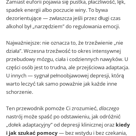
Zamiast euforii pojawia się pustka, płaczliwość, lęk,
spadek energii albo poczucie winy. To bywa
dezorientujące — zwłaszcza jeśli przez długi czas
alkohol był „narzędziem” do regulowania emocji.
Najważniejsze: nie oznacza to, że trzeźwienie „nie
działa”. Wczesna trzeźwość to okres intensywnej
przebudowy mózgu, ciała i codziennych nawyków. U
części osób jest to trudna, ale przejściowa adaptacja.
U innych — sygnał pełnoobjawowej depresji, którą
warto leczyć tak samo poważnie jak każde inne
schorzenie.
Ten przewodnik pomoże Ci zrozumieć,
dlaczego
nastrój może spaść po odstawieniu, jak odróżnić
„dołek adaptacyjny” od depresji klinicznej oraz
kiedy
i jak szukać pomocy
— bez wstydu i bez czekania,