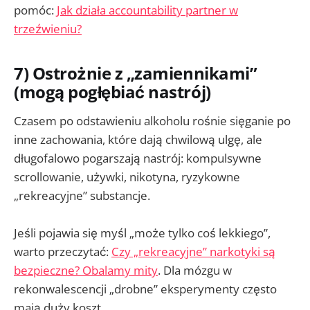
pomóc:
Jak działa accountability partner w
trzeźwieniu?
7) Ostrożnie z „zamiennikami”
(mogą pogłębiać nastrój)
Czasem po odstawieniu alkoholu rośnie sięganie po
inne zachowania, które dają chwilową ulgę, ale
długofalowo pogarszają nastrój: kompulsywne
scrollowanie, używki, nikotyna, ryzykowne
„rekreacyjne” substancje.
Jeśli pojawia się myśl „może tylko coś lekkiego”,
warto przeczytać:
Czy „rekreacyjne” narkotyki są
bezpieczne? Obalamy mity
. Dla mózgu w
rekonwalescencji „drobne” eksperymenty często
mają duży koszt.