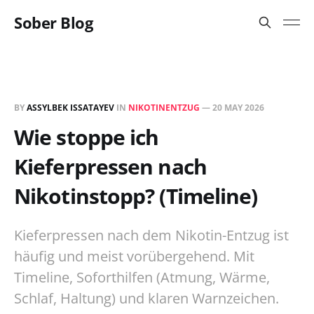
Sober Blog
BY
ASSYLBEK ISSATAYEV
IN
NIKOTINENTZUG
—
20 MAY 2026
Wie stoppe ich
Kieferpressen nach
Nikotinstopp? (Timeline)
Kieferpressen nach dem Nikotin-Entzug ist
häufig und meist vorübergehend. Mit
Timeline, Soforthilfen (Atmung, Wärme,
Schlaf, Haltung) und klaren Warnzeichen.