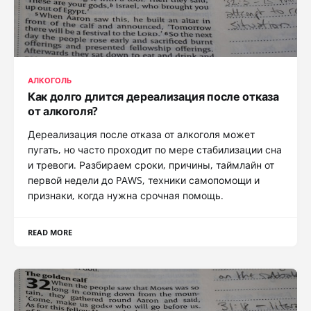
АЛКОГОЛЬ
Как долго длится дереализация после отказа
от алкоголя?
Дереализация после отказа от алкоголя может
пугать, но часто проходит по мере стабилизации сна
и тревоги. Разбираем сроки, причины, таймлайн от
первой недели до PAWS, техники самопомощи и
признаки, когда нужна срочная помощь.
READ MORE