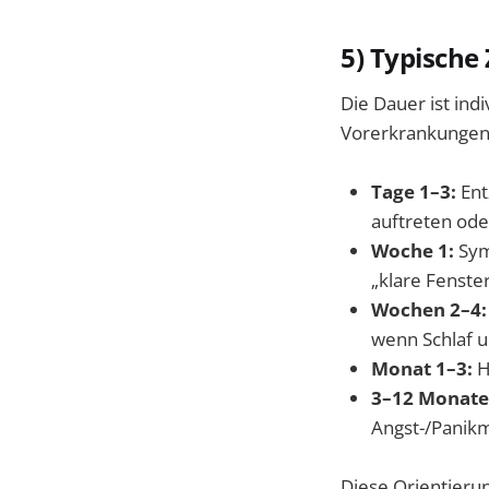
5) Typische 
Die Dauer ist ind
Vorerkrankungen)
Tage 1–3:
Ent
auftreten ode
Woche 1:
Symp
„klare Fenste
Wochen 2–4:
wenn Schlaf u
Monat 1–3:
H
3–12 Monate
Angst-/Panik
Diese Orientieru