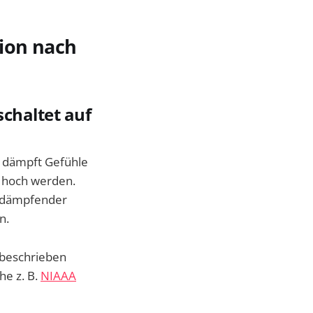
tion nach
chaltet auf
n dämpft Gefühle
 hoch werden.
s dämpfender
n.
 beschrieben
he z. B.
NIAAA