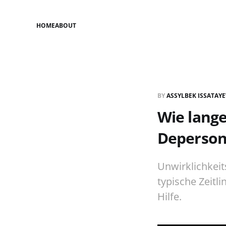
HOME
ABOUT
BY
ASSYLBEK ISSATAY
Wie lange
Deperson
Unwirklichkeit
typische Zeitli
Hilfe.