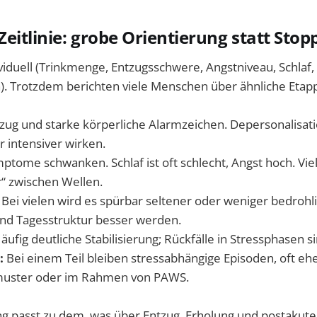
Zeitlinie: grobe Orientierung statt Sto
ividuell (Trinkmenge, Entzugsschwere, Angstniveau, Schlaf,
. Trotzdem berichten viele Menschen über ähnliche Etap
zug und starke körperliche Alarmzeichen. Depersonalisat
r intensiver wirken.
tome schwanken. Schlaf ist oft schlecht, Angst hoch. Vie
r“ zwischen Wellen.
Bei vielen wird es spürbar seltener oder weniger bedrohl
nd Tagesstruktur besser werden.
äufig deutliche Stabilisierung; Rückfälle in Stressphasen s
:
Bei einem Teil bleiben stressabhängige Episoden, oft ehe
muster oder im Rahmen von PAWS.
ng passt zu dem, was über Entzug, Erholung und postaku