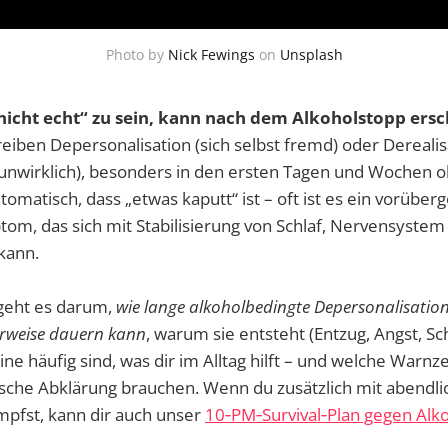
Photo by
Nick Fewings
on
Unsplash
„nicht echt“ zu sein, kann nach dem Alkoholstopp ers
ben Depersonalisation (sich selbst fremd) oder Derealisa
nwirklich), besonders in den ersten Tagen und Wochen o
tomatisch, dass „etwas kaputt“ ist – oft ist es ein vorübe
om, das sich mit Stabilisierung von Schlaf, Nervensyste
kann.
geht es darum,
wie lange alkoholbedingte Depersonalisati
erweise dauern kann
, warum sie entsteht (Entzug, Angst, Sc
ne häufig sind, was dir im Alltag hilft – und welche Warnz
ische Abklärung brauchen. Wenn du zusätzlich mit abendl
pfst, kann dir auch unser
10‑PM‑Survival‑Plan gegen Alko