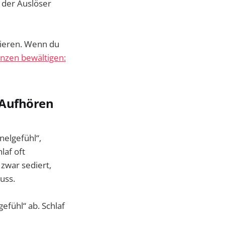
 der Auslöser
lieren. Wenn du
nzen bewältigen:
 Aufhören
elgefühl“,
laf oft
zwar sediert,
uss.
gefühl“ ab. Schlaf