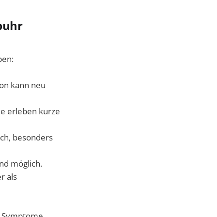
ppuhr
pen:
ion kann neu
le erleben kurze
ich, besonders
ind möglich.
r als
te Symptome