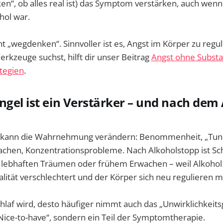
en“, ob alles real ist) das Symptom verstärken, auch wenn
hol war.
t „wegdenken“. Sinnvoller ist es, Angst im Körper zu regu
rkzeuge suchst, hilft dir unser Beitrag
Angst ohne Substa
tegien
.
ngel ist ein Verstärker – und nach dem
f kann die Wahrnehmung verändern: Benommenheit, „Tunn
achen, Konzentrationsprobleme. Nach Alkoholstopp ist Sch
t lebhaften Träumen oder frühem Erwachen – weil Alkohol 
alität verschlechtert und der Körper sich neu regulieren m
Schlaf wird, desto häufiger nimmt auch das „Unwirklichkeits
„Nice-to-have“, sondern ein Teil der Symptomtherapie.