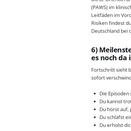
(PAWS) im klinisc
Leitfäden im Vor
Risiken findest d
Deutschland bei 
6) Meilenst
es noch da i
Fortschritt sieht 
sofort verschwind
Die Episoden 
Du kannst tro
Du hörst auf, 
Du schläfst e
Du erholst dic