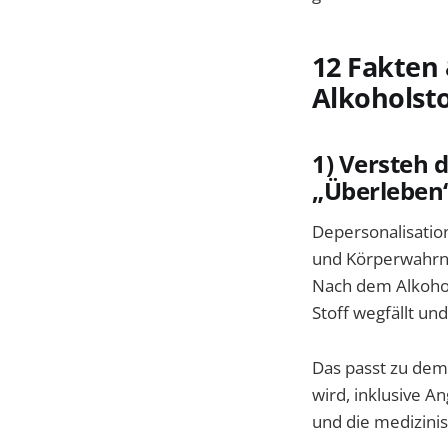
12 Fakten 
Alkoholst
1) Versteh 
„Überleben
Depersonalisation
und Körperwahrn
Nach dem Alkohols
Stoff wegfällt un
Das passt zu dem
wird, inklusive A
und die medizin