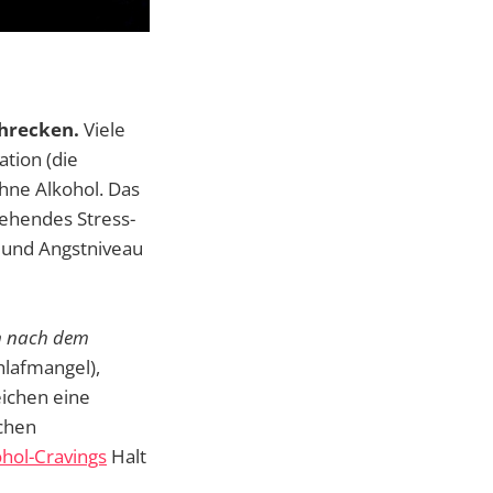
chrecken.
Viele
tion (die
hne Alkohol. Das
rgehendes Stress-
m und Angstniveau
on nach dem
hlafmangel),
eichen eine
ichen
hol-Cravings
Halt