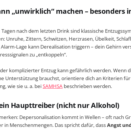
ann „unwirklich“ machen – besonders i
3 Tagen nach dem letzten Drink sind klassische Entzugs
n: Unruhe, Zittern, Schwitzen, Herzrasen, Übelkeit, Schlaf
 Alarm-Lage kann Derealisation triggern – dein Gehirn vers
resssignalen zu „entkoppeln“.
oder komplizierter Entzug kann gefährlich werden. Wenn du
e Unterstützung brauchst, orientiere dich an Kriterien fü
g, wie sie u. a. bei
SAMHSA
beschrieben werden.
 ein Haupttreiber (nicht nur Alkohol)
merken: Depersonalisation kommt in Wellen – oft nach Grü
der in Menschenmengen. Das spricht dafür, dass
Angst und