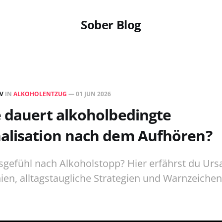
Sober Blog
EV
IN
ALKOHOLENTZUG
—
01 JUN 2026
 dauert alkoholbedingte
alisation nach dem Aufhören?
sgefühl nach Alkoholstopp? Hier erfährst du Urs
nien, alltagstaugliche Strategien und Warnzeichen