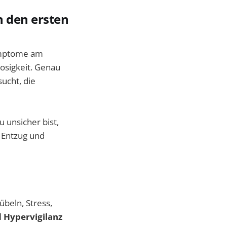
n den ersten
symptome am
losigkeit. Genau
ucht, die
 unsicher bist,
r Entzug und
beln, Stress,
 Hypervigilanz