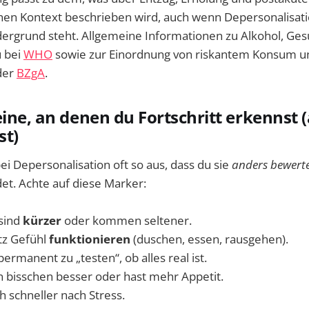
hen Kontext beschrieben wird, auch wenn Depersonalisatio
dergrund steht. Allgemeine Informationen zu Alkohol, Ge
u bei
WHO
sowie zur Einordnung von riskantem Konsum un
der
BZgA
.
eine, an denen du Fortschritt erkennst
st)
bei Depersonalisation oft so aus, dass du sie
anders bewerte
et. Achte auf diese Marker:
sind
kürzer
oder kommen seltener.
tz Gefühl
funktionieren
(duschen, essen, rausgehen).
permanent zu „testen“, ob alles real ist.
in bisschen besser oder hast mehr Appetit.
h schneller nach Stress.