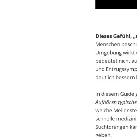
Dieses Gefühl, 
Menschen beschrei
Umgebung wirkt u
bedeutet nicht au
und Entzugssympt
deutlich bessern 
In diesem Guide 
Aufhören typisch
welche Meilenstei
schnelle medizin
Suchtdrängen käm
geben.