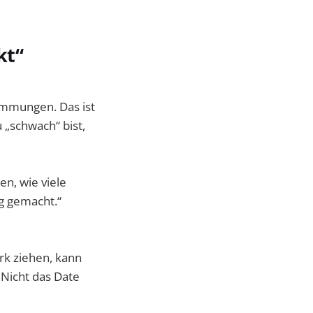
kt“
mmungen. Das ist
 „schwach“ bist,
n, wie viele
ng gemacht.“
rk ziehen, kann
 Nicht das Date