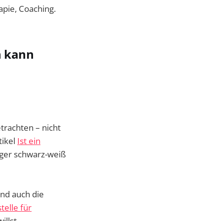
pie, Coaching.
n kann
etrachten – nicht
tikel
Ist ein
iger schwarz-weiß
nd auch die
elle für
llst.