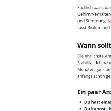
Fachlich passt d
Gehirn/Verhalten 
und Stimmung.
N
fasst Risiken un
Wann soll
Die ehrlichste An
Stabilität. Ich h
Monaten ganz bew
anfangs schon ge
Ein paar An
Du hast eine
Du kannst „