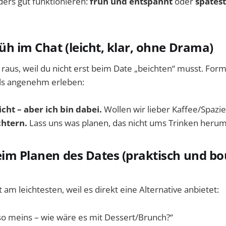
ders gut funktionieren:
früh und entspannt
oder
spätest
rüh im Chat (leicht, klar, ohne Drama)
aus, weil du nicht erst beim Date „beichten“ musst. Form
ls angenehm erleben:
icht – aber ich bin dabei.
Wollen wir lieber Kaffee/Spaz
chtern.
Lass uns was planen, das nicht ums Trinken herum 
eim Planen des Dates (praktisch und b
ft am leichtesten, weil es direkt eine Alternative anbietet:
t so meins – wie wäre es mit Dessert/Brunch?“