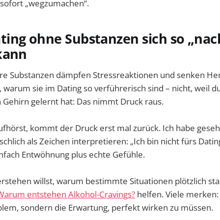
 sofort „wegzumachen“.
ing ohne Substanzen sich so „nac
kann
ere Substanzen dämpfen Stressreaktionen und senken He
 warum sie im Dating so verführerisch sind – nicht, weil du
 Gehirn gelernt hat: Das nimmt Druck raus.
fhörst, kommt der Druck erst mal zurück. Ich habe gesehe
chlich als Zeichen interpretieren: „Ich bin nicht fürs Dati
einfach Entwöhnung plus echte Gefühle.
rstehen willst, warum bestimmte Situationen plötzlich sta
Warum entstehen Alkohol-Cravings?
helfen. Viele merken:
oblem, sondern die Erwartung, perfekt wirken zu müssen.