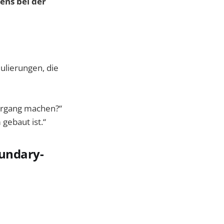
ens bei der
ulierungen, die
iergang machen?“
gebaut ist.“
oundary-