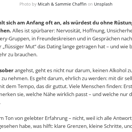
Photo by
Micah & Sammie Chaffin
on
Unsplash
hlt sich am Anfang oft an, als würdest du ohne Rüstu
ehen.
Alles ist spürbarer: Nervosität, Hoffnung, Unsicherhe
very-Gruppen, in Freundeskreisen und in Gesprächen nach
 „flüssiger Mut“ das Dating lange getragen hat – und wie 
ehr zu brauchen.
 sober
angehst, geht es nicht nur darum, keinen Alkohol z
zu nehmen. Es geht darum, ehrlich zu werden: mit dir sel
t dem Tempo, das dir guttut. Viele Menschen finden: Ers
merken sie, welche Nähe wirklich passt – und welche nur
.
im Ton von gelebter Erfahrung – nicht, weil ich alle Antwort
gesehen habe, was hilft: klare Grenzen, kleine Schritte, und