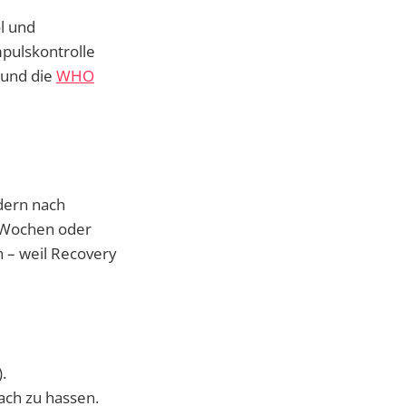
l und
mpulskontrolle
 und die
WHO
ndern nach
n Wochen oder
 – weil Recovery
.
nach zu hassen.