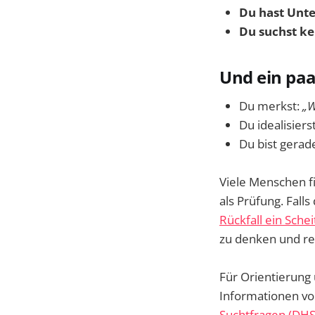
Du hast Unt
Du suchst ke
Und ein paa
Du merkst:
„W
Du idealisierst
Du bist gerade
Viele Menschen fin
als Prüfung. Falls
Rückfall ein Sche
zu denken und rea
Für Orientierung
Informationen v
Suchtfragen (DHS