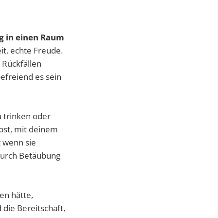
ng in einen Raum
it, echte Freude.
 Rückfällen
befreiend es sein
u trinken oder
bst, mit deinem
t wenn sie
 durch Betäubung
en hätte,
 die Bereitschaft,