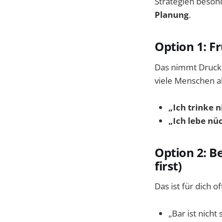
Strategien beson
Planung
.
Option 1: F
Das nimmt Druck r
viele Menschen a
„Ich trinke n
„Ich lebe nü
Option 2: B
first)
Das ist für dich o
„Bar ist nich