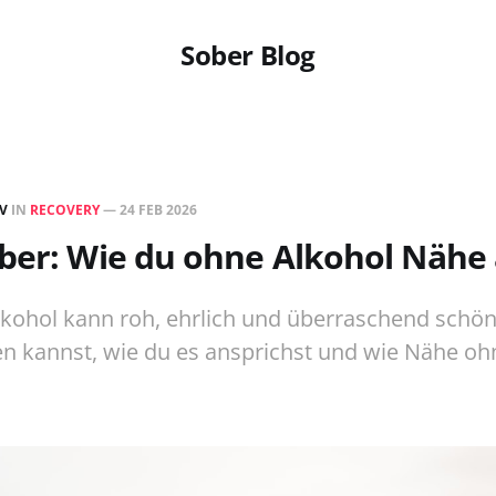
Sober Blog
EV
IN
RECOVERY
—
24 FEB 2026
ber: Wie du ohne Alkohol Nähe
kohol kann roh, ehrlich und überraschend schön 
n kannst, wie du es ansprichst und wie Nähe ohn