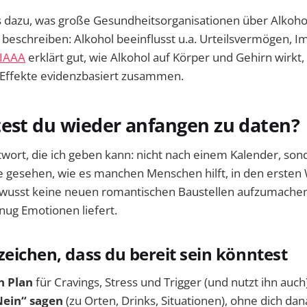
as dazu, was große Gesundheitsorganisationen über Alkoho
beschreiben: Alkohol beeinflusst u.a. Urteilsvermögen, I
IAAA
erklärt gut, wie Alkohol auf Körper und Gehirn wirkt,
d Effekte evidenzbasiert zusammen.
test du wieder anfangen zu daten?
twort, die ich geben kann: nicht nach einem Kalender, so
abe gesehen, wie es manchen Menschen hilft, in den erste
usst keine neuen romantischen Baustellen aufzumachen
nug Emotionen liefert.
zeichen, dass du bereit sein könntest
n Plan
für Cravings, Stress und Trigger (und nutzt ihn auch)
Nein“ sagen
(zu Orten, Drinks, Situationen), ohne dich da