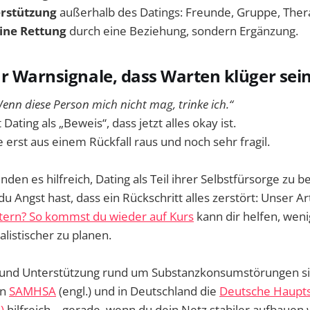
erstützung
außerhalb des Datings: Freunde, Gruppe, Thera
ine Rettung
durch eine Beziehung, sondern Ergänzung.
r Warnsignale, dass Warten klüger sei
enn diese Person mich nicht mag, trinke ich.“
 Dating als „Beweis“, dass jetzt alles okay ist.
 erst aus einem Rückfall raus und noch sehr fragil.
den es hilfreich, Dating als Teil ihrer Selbstfürsorge zu b
 du Angst hast, dass ein Rückschritt alles zerstört: Unser Ar
itern? So kommst du wieder auf Kurs
kann dir helfen, wen
listischer zu planen.
 und Unterstützung rund um Substanzkonsumstörungen si
on
SAMHSA
(engl.) und in Deutschland die
Deutsche Hauptst
)
hilfreich – gerade, wenn du dein Netz stabiler aufbauen wi