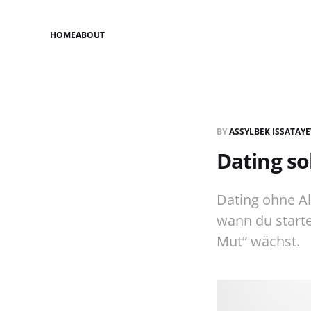
HOME
ABOUT
BY
ASSYLBEK ISSATAY
Dating so
Dating ohne Al
wann du starte
Mut“ wächst.