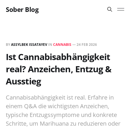
Sober Blog
BY
ASSYLBEK ISSATAYEV
IN
CANNABIS
—
24 FEB 2026
Ist Cannabisabhängigkeit
real? Anzeichen, Entzug &
Ausstieg
Cannabisabhängigkeit ist real. Erfahre in
einem Q&A die wichtigsten Anzeichen,
typische Entzugssymptome und konkrete
Schritte, um Marihuana zu reduzieren oder